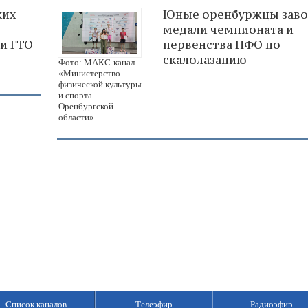
ких
Юные оренбуржцы заво
медали чемпионата и
ки ГТО
первенства ПФО по
скалолазанию
Фото: МАКС-канал
«Министерство
физической культуры
и спорта
Оренбургской
области»
Список каналов
Телеэфир
Радиоэфир