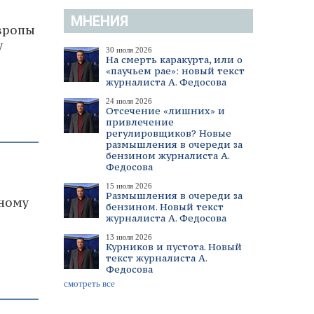
МНЕНИЯ
Европы
у
30 июля 2026
На смерть каракурта, или о
«паучьем рае»: новый текст
журналиста А. Федосова
24 июля 2026
Отсечение «лишних» и
привлечение
регулировщиков? Новые
размышления в очереди за
бензином журналиста А.
Федосова
15 июля 2026
Размышления в очереди за
нному
бензином. Новый текст
журналиста А. Федосова
13 июля 2026
Курников и пустота. Новый
текст журналиста А.
Федосова
смотреть все