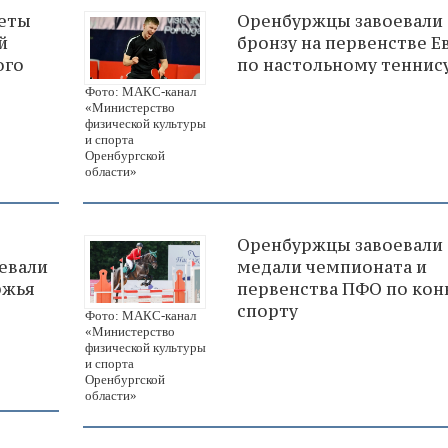
леты
Оренбуржцы завоевали
й
бронзу на первенстве 
ого
по настольному теннис
Фото: МАКС-канал
«Министерство
физической культуры
и спорта
Оренбургской
области»
Оренбуржцы завоевали
оевали
медали чемпионата и
ржья
первенства ПФО по ко
спорту
Фото: МАКС-канал
«Министерство
физической культуры
и спорта
Оренбургской
области»