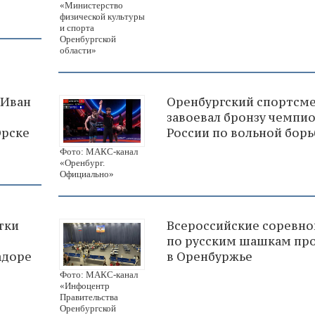
«Министерство
физической культуры
и спорта
Оренбургской
области»
 Иван
Оренбургский спортсм
завоевал бронзу чемпи
Орске
России по вольной борь
Фото: МАКС-канал
«Оренбург.
Официально»
тки
Всероссийские соревно
по русским шашкам пр
адоре
в Оренбуржье
Фото: МАКС-канал
«Инфоцентр
Правительства
Оренбургской