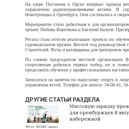
На озере Песчаном в Орске впервые прошла рег
управлению радиоуправляемыми яхтами. В сор
Новотроицка и Оренбурга. Они состязались в скоро
Мероприятие стало дебютным и для организаторов
орчане Любовь Короткова и Евгений Балуев. Призё
Регата стала итогом реализации проекта по обуч
судомодельном кружке. Весной под руководством т
Строителей. Яхты и катамараны для тренировок пр
По словам председателя местной организации В
спортсменам добиться первых побед, но и помо
продолжить обучение у профессиональных наставн
Записаться на занятия по парусному спорту в лиц
управления яхтой. Телефон для записи: 34‑06‑41, 34‑
ДРУГИЕ СТАТЬИ РАЗДЕЛА
Массовую зарядку про
для оренбуржцев 8 авгу
набережной
Фото: МАКС-канал