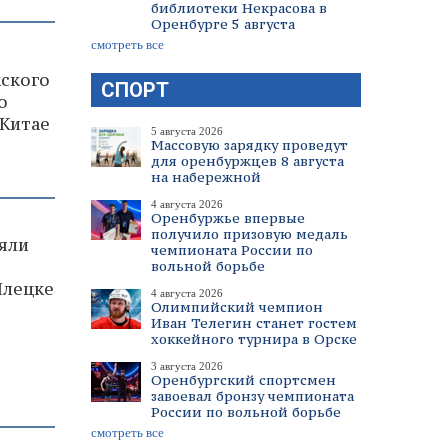
библиотеки Некрасова в
Оренбурге 5 августа
смотреть все
ского
СПОРТ
о
 Китае
5 августа 2026
Массовую зарядку проведут
для оренбуржцев 8 августа
на набережной
4 августа 2026
Оренбуржье впервые
получило призовую медаль
няли
чемпионата России по
вольной борьбе
Илецке
4 августа 2026
Олимпийский чемпион
Иван Телегин станет гостем
хоккейного турнира в Орске
3 августа 2026
Оренбургский спортсмен
завоевал бронзу чемпионата
России по вольной борьбе
смотреть все