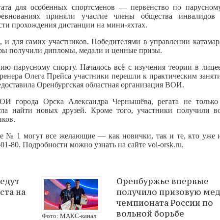
ата для особенных спортсменов — первенство по парусном
евнованиях приняли участие члены общества инвалидов 
сти прохождения дистанции на мини‑яхтах.
, и для самих участников. Победителями в управлении катамар
ры получили дипломы, медали и ценные призы.
ению парусному спорту. Началось всё с изучения теории в лиц
ренера Олега Прейса участники перешли к практическим заняти
едоставила Оренбургская областная организация ВОИ.
ОИ города Орска Александра Чернышёва, регата не только
гла найти новых друзей. Кроме того, участники получили в
иков.
ее № 1 могут все желающие — как новички, так и те, кто уже 
01‑80. Подробности можно узнать на сайте voi-orsk.ru.
ведут
Оренбуржье впервые
ста на
получило призовую мед
чемпионата России по
вольной борьбе
Фото: МАКС-канал