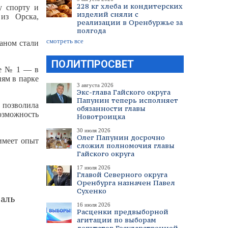
228 кг хлеба и кондитерских
у спорту и
изделий сняли с
из Орска,
реализации в Оренбуржье за
полгода
смотреть все
аном стали
ПОЛИТПРОСВЕТ
ее № 1 — в
ям в парке
3 августа 2026
Экс-глава Гайского округа
Папунин теперь исполняет
 позволила
обязанности главы
озможность
Новотроицка
30 июля 2026
Олег Папунин досрочно
имеет опыт
сложил полномочия главы
Гайского округа
17 июля 2026
Главой Северного округа
Оренбурга назначен Павел
Сухенко
аль
16 июля 2026
Расценки предвыборной
агитации по выборам