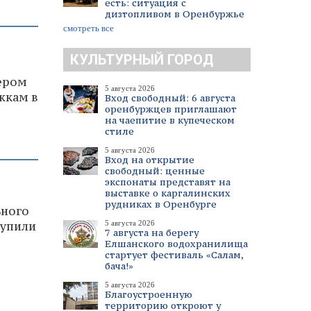
есть: ситуация с
дизтопливом в Оренбуржье
смотреть все
КУЛЬТУРНЫЙ ГОРОД
ером
5 августа 2026
жкам в
Вход свободный: 6 августа
оренбуржцев приглашают
на чаепитие в купеческом
стиле
5 августа 2026
Вход на открытие
свободный: ценные
экспонаты представят на
выставке о каргалинских
рудниках в Оренбурге
ьного
5 августа 2026
тупили
7 августа на берегу
Елшанского водохранилища
стартует фестиваль «Салам,
бача!»
5 августа 2026
Благоустроенную
территорию откроют у