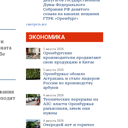
депутатов Государственной
Думы Федерального
Собрания РФ девятого
созыва на каналах вещания
ГТРК «Оренбург»
смотреть все
ЭКОНОМИКА
ен
оната
5 августа 2026
Оренбургские
бе
производители продвигают
свою продукцию в Китае
5 августа 2026
Оренбуржье обошло
Астрахань и стало лидером
России по производству
арбузов
вания
4 августа 2026
оходят
Технические перерывы на
АЗС: власти Оренбуржья
разъяснили, зачем они
нужны
4 августа 2026
Очередей нет и горючее