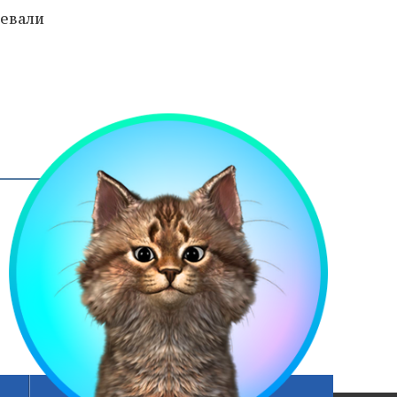
евали
Сетка вещания