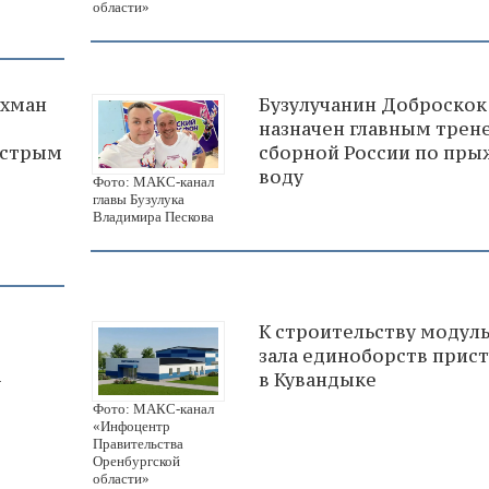
области»
ухман
Бузулучанин Доброскок
назначен главным трен
ыстрым
сборной России по пры
воду
Фото: МАКС-канал
главы Бузулука
Владимира Пескова
К строительству модул
зала единоборств прис
-
в Кувандыке
Фото: МАКС-канал
«Инфоцентр
Правительства
Оренбургской
области»