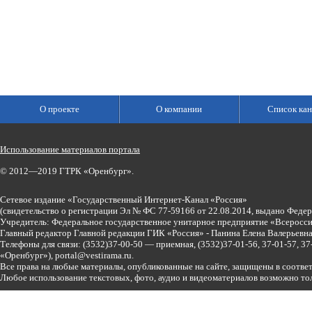
О проекте
О компании
Список кан
Использование материалов портала
© 2012—2019 ГТРК «Оренбург».
Сетевое издание «Государственный Интернет-Канал «Россия»
(свидетельство о регистрации Эл № ФС 77-59166 от 22.08.2014, выдано Феде
Учредитель: Федеральное государственное унитарное предприятие «Всеросси
Главный редактор Главной редакции ГИК «Россия» - Панина Елена Валерьев
Телефоны для связи:
(3532)37-00-50 — приемная,
(3532)37-01-56, 37-01-57, 
«Оренбург»),
portal@vestirama.ru.
Все права на любые материалы, опубликованные на сайте, защищены в соотве
Любое использование текстовых, фото, аудио и видеоматериалов возможно тол