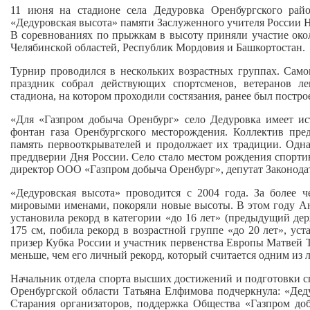
11 июня на стадионе села Дедуровка Оренбургского райо
«Дедуровская высота» памяти Заслуженного учителя России Н
В соревнованиях по прыжкам в высоту приняли участие окол
Челябинской областей, Республик Мордовия и Башкортостан.
Турнир проводился в нескольких возрастных группах. Сам
праздник собрал действующих спортсменов, ветеранов л
стадиона, на котором проходили состязания, ранее был постро
«Для «Газпром добыча Оренбург» село Дедуровка имеет ист
фонтан газа Оренбургского месторождения. Коллектив пред
память первооткрывателей и продолжает их традиции. Одна
преддверии Дня России. Село стало местом рождения спорти
директор ООО «Газпром добыча Оренбург», депутат Законода
«Дедуровская высота» проводится с 2004 года. За более 
мировыми именами, покоряли новые высоты. В этом году Ана
установила рекорд в категории «до 16 лет» (предыдущий дер
175 см, побила рекорд в возрастной группе «до 20 лет», ус
призер Кубка России и участник первенства Европы Матвей Т
меньше, чем его личный рекорд, который считается одним из 
Начальник отдела спорта высших достижений и подготовки с
Оренбургской области Татьяна Елфимова подчеркнула: «Деду
Старания организаторов, поддержка Общества «Газпром до