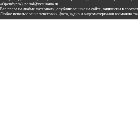
«Оренбург»),
portal@vestirama.ru.
Все права на любые материалы, опубликованные на сайте, защищены в соотве
Любое использование текстовых, фото, аудио и видеоматериалов возможно тол