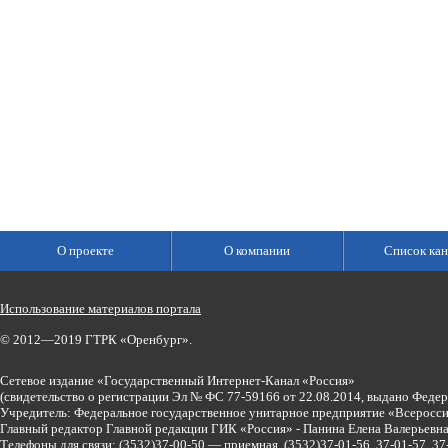
О проекте
О компании
Список кан
Использование материалов портала
© 2012—2019 ГТРК «Оренбург».
Сетевое издание «Государственный Интернет-Канал «Россия»
(свидетельство о регистрации Эл № ФС 77-59166 от 22.08.2014, выдано Феде
Учредитель: Федеральное государственное унитарное предприятие «Всеросси
Главный редактор Главной редакции ГИК «Россия» - Панина Елена Валерьев
Телефоны для связи:
(3532)37-00-50 — приемная,
(3532)37-01-56, 37-01-57, 