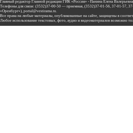
Главный редактор Главной редакции ГИК «Россия» - Панина Елена Валерьев
Телефоны для связи:
(3532)37-00-50 — приемная,
(3532)37-01-56, 37-01-57, 
«Оренбург»),
portal@vestirama.ru.
Все права на любые материалы, опубликованные на сайте, защищены в соотве
Любое использование текстовых, фото, аудио и видеоматериалов возможно тол