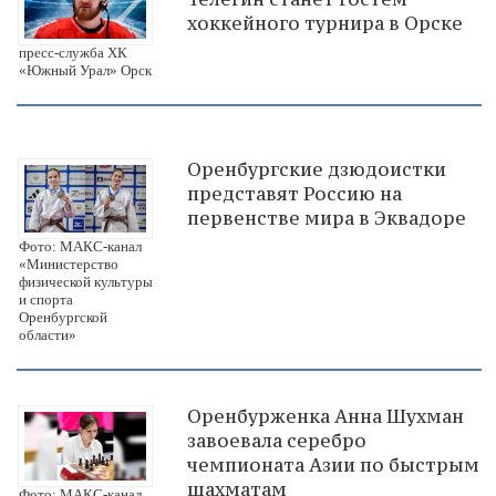
хоккейного турнира в Орске
пресс-служба ХК
«Южный Урал» Орск
Оренбургские дзюдоистки
представят Россию на
первенстве мира в Эквадоре
Фото: МАКС-канал
«Министерство
физической культуры
и спорта
Оренбургской
области»
Оренбурженка Анна Шухман
завоевала серебро
чемпионата Азии по быстрым
шахматам
Фото: МАКС-канал