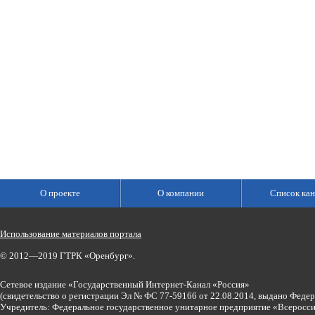
О проекте
О компании
Список кан
Использование материалов портала
© 2012—2019 ГТРК «Оренбург».
Сетевое издание «Государственный Интернет-Канал «Россия»
(свидетельство о регистрации Эл № ФС 77-59166 от 22.08.2014, выдано Феде
Учредитель: Федеральное государственное унитарное предприятие «Всеросси