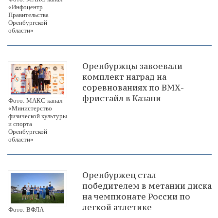
«Инфоцентр
Правительства
Оренбургской
области»
Оренбуржцы завоевали
комплект наград на
соревнованиях по ВМХ-
фристайл в Казани
Фото: МАКС-канал
«Министерство
физической культуры
и спорта
Оренбургской
области»
Оренбуржец стал
победителем в метании диска
на чемпионате России по
легкой атлетике
Фото: ВФЛА