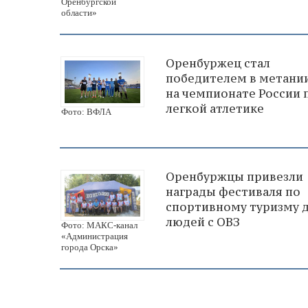
Оренбургской
области»
Оренбуржец стал
победителем в метании
на чемпионате России 
легкой атлетике
Фото: ВФЛА
Оренбуржцы привезли
награды фестиваля по
спортивному туризму 
людей с ОВЗ
Фото: МАКС-канал
«Администрация
города Орска»