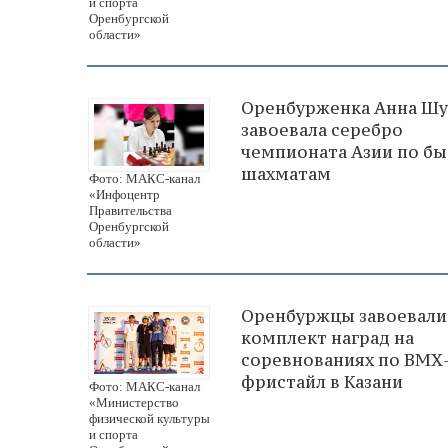
и спорта
Оренбургской
области»
Оренбурженка Анна Ш
завоевала серебро
чемпионата Азии по б
шахматам
Фото: МАКС-канал
«Инфоцентр
Правительства
Оренбургской
области»
Оренбуржцы завоевали
комплект наград на
соревнованиях по ВМХ
фристайл в Казани
Фото: МАКС-канал
«Министерство
физической культуры
и спорта