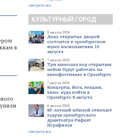
смотреть все
КУЛЬТУРНЫЙ ГОРОД
8 августа 2026
День открытых дверей
ером
состоится в оренбургском
музее космонавтики 10
жкам в
августа
7 августа 2026
Три кинозала под открытым
небом будут работать на
кинофестивале в Оренбурге
7 августа 2026
Концерты, йога, лекции,
кино: куда пойти в
Оренбурге 8 августа
ьного
тупили
6 августа 2026
85-летний юбилей отмечает
худрук оренбургского
драмтеатра Рифкат
Исрафилов
смотреть все