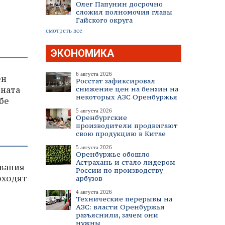
Олег Папунин досрочно
сложил полномочия главы
Гайского округа
смотреть все
ЭКОНОМИКА
6 августа 2026
ен
Росстат зафиксировал
оната
снижение цен на бензин на
некоторых АЗС Оренбуржья
бе
5 августа 2026
Оренбургские
производители продвигают
свою продукцию в Китае
5 августа 2026
Оренбуржье обошло
Астрахань и стало лидером
вания
России по производству
оходят
арбузов
4 августа 2026
Технические перерывы на
АЗС: власти Оренбуржья
разъяснили, зачем они
нужны