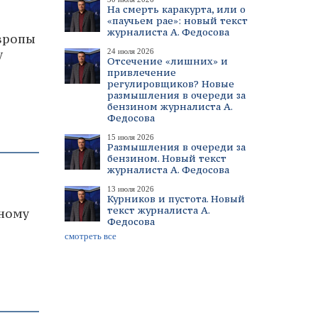
На смерть каракурта, или о
«паучьем рае»: новый текст
журналиста А. Федосова
Европы
у
24 июля 2026
Отсечение «лишних» и
привлечение
регулировщиков? Новые
размышления в очереди за
бензином журналиста А.
Федосова
15 июля 2026
Размышления в очереди за
бензином. Новый текст
журналиста А. Федосова
13 июля 2026
Курников и пустота. Новый
текст журналиста А.
нному
Федосова
смотреть все