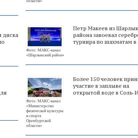
области»
Петр Макеев из Шарлык
 диска
района завоевал серебр
по
турнира по шахматам в
Фото: МАКС-канал
«Шарлыкский район»
Более 150 человек при
участие в заплыве на
для
открытой воде в Соль-
Фото: МАКС-канал
«Министерство
физической культуры
и спорта
Оренбургской
области»