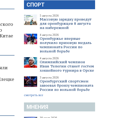
СПОРТ
5 августа 2026
Массовую зарядку проведут
для оренбуржцев 8 августа
ского
на набережной
о
 Китае
4 августа 2026
Оренбуржье впервые
получило призовую медаль
чемпионата России по
вольной борьбе
4 августа 2026
Олимпийский чемпион
Иван Телегин станет гостем
няли
хоккейного турнира в Орске
3 августа 2026
Илецке
Оренбургский спортсмен
завоевал бронзу чемпионата
России по вольной борьбе
смотреть все
МНЕНИЯ
30 июля 2026