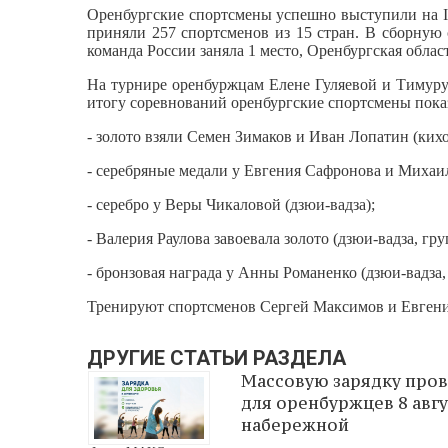
Оренбургские спортсмены успешно выступили на I
приняли 257 спортсменов из 15 стран. В сборную
команда России заняла 1 место, Оренбургская област
На турнире оренбуржцам Елене Гуляевой и Тимуру
итогу соревнований оренбургские спортсмены пока
- золото взяли Семен Зимаков и Иван Лопатин (кихо
- серебряные медали у Евгения Сафронова и Михаил
- серебро у Веры Чикаловой (дзюи-вадза);
- Валерия Раулова завоевала золото (дзюи-вадза, гру
- бронзовая награда у Анны Романенко (дзюи-вадза,
Тренируют спортсменов Сергей Максимов и Евген
ДРУГИЕ СТАТЬИ РАЗДЕЛА
Массовую зарядку про
для оренбуржцев 8 авгу
набережной