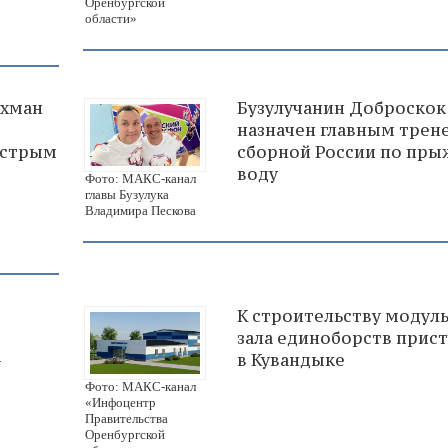
Оренбургской
области»
ухман
Бузулучанин Доброскок
назначен главным трен
ыстрым
сборной России по пры
воду
Фото: МАКС-канал
главы Бузулука
Владимира Пескова
К строительству модул
зала единоборств прис
-
в Кувандыке
Фото: МАКС-канал
«Инфоцентр
Правительства
Оренбургской