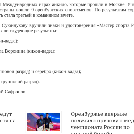
I Международных играх айкидо, которые прошли в Москве. Уча
 страны вошли 9 оренбургских спортсменов. По результатам со
ь стала третьей в командном зачете.
 Суюндукову вручили знаки и удостоверения «Мастер спорта Р
зали слудеющие результаты:
н-вадза);
а Воронина (кихон-вадза);
пповой разряд) и серебро (кихон-вадза);
 групповой разряд).
ий Сафронов.
ведут
Оренбуржье впервые
ста на
получило призовую мед
чемпионата России по
вольной борьбе