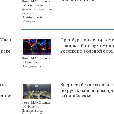
Фото: МАКС-канал
«Министерство
физической культуры
и спорта
Оренбургской
области»
 Иван
Оренбургский спортсм
завоевал бронзу чемпи
Орске
России по вольной борь
Фото: МАКС-канал
«Оренбург.
Официально»
тки
Всероссийские соревно
по русским шашкам пр
адоре
в Оренбуржье
Фото: МАКС-канал
«Инфоцентр
Правительства