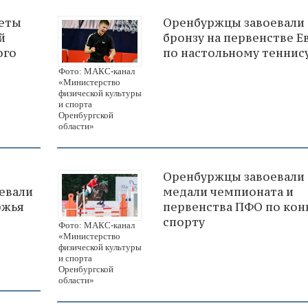
леты
Оренбуржцы завоевали
й
бронзу на первенстве 
ого
по настольному теннис
Фото: МАКС-канал
«Министерство
физической культуры
и спорта
Оренбургской
области»
Оренбуржцы завоевали
оевали
медали чемпионата и
ржья
первенства ПФО по ко
спорту
Фото: МАКС-канал
«Министерство
физической культуры
и спорта
Оренбургской
области»