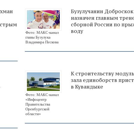
ухман
Бузулучанин Доброскок
назначен главным трен
ыстрым
сборной России по пры
воду
Фото: МАКС-канал
главы Бузулука
Владимира Пескова
К строительству модул
зала единоборств прис
-
в Кувандыке
Фото: МАКС-канал
«Инфоцентр
Правительства
Оренбургской
области»