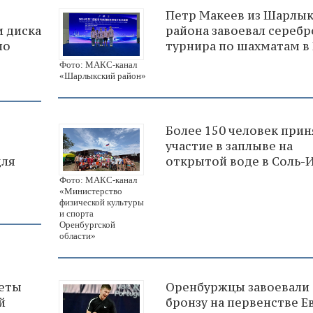
Петр Макеев из Шарлык
 диска
района завоевал серебр
по
турнира по шахматам в
Фото: МАКС-канал
«Шарлыкский район»
Более 150 человек при
участие в заплыве на
для
открытой воде в Соль-
Фото: МАКС-канал
«Министерство
физической культуры
и спорта
Оренбургской
области»
леты
Оренбуржцы завоевали
й
бронзу на первенстве 