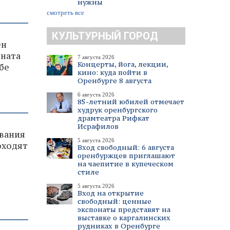
нужны
смотреть все
КУЛЬТУРНЫЙ ГОРОД
ен
оната
7 августа 2026
Концерты, йога, лекции,
бе
кино: куда пойти в
Оренбурге 8 августа
6 августа 2026
85-летний юбилей отмечает
худрук оренбургского
драмтеатра Рифкат
Исрафилов
вания
5 августа 2026
оходят
Вход свободный: 6 августа
оренбуржцев приглашают
на чаепитие в купеческом
стиле
5 августа 2026
Вход на открытие
свободный: ценные
экспонаты представят на
выставке о каргалинских
рудниках в Оренбурге