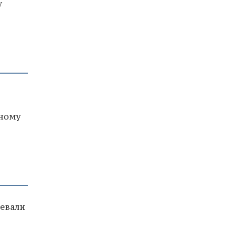
у
нному
евали