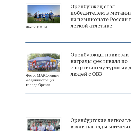
Оренбуржец стал
победителем в метании
на чемпионате России 
легкой атлетике
Фото: ВФЛА
Оренбуржцы привезли
награды фестиваля по
спортивному туризму 
людей с ОВЗ
Фото: МАКС-канал
«Администрация
города Орска»
Оренбургские легкоат
взяли награды матчево