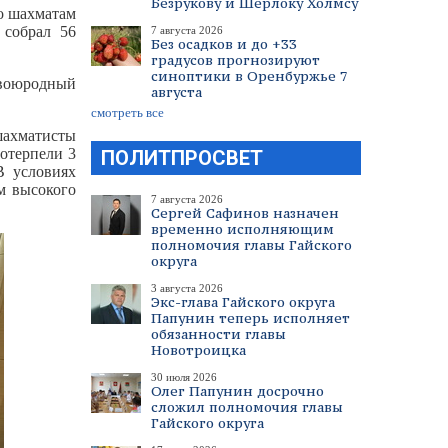
Безрукову и Шерлоку Холмсу
о шахматам
 собрал 56
7 августа 2026
Без осадков и до +33
градусов прогнозируют
синоптики в Оренбуржье 7
двоюродный
августа
смотреть все
 шахматисты
потерпели 3
ПОЛИТПРОСВЕТ
В условиях
м высокого
7 августа 2026
Сергей Сафинов назначен
временно исполняющим
полномочия главы Гайского
округа
3 августа 2026
Экс-глава Гайского округа
Папунин теперь исполняет
обязанности главы
Новотроицка
30 июля 2026
Олег Папунин досрочно
сложил полномочия главы
Гайского округа