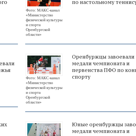
ого
по настольному теннис
Фото: МАКС-канал
«Министерство
физической культуры
и спорта
Оренбургской
области»
Оренбуржцы завоевали
оевали
медали чемпионата и
ржья
первенства ПФО по ко
спорту
Фото: МАКС-канал
«Министерство
физической культуры
и спорта
Оренбургской
области»
ких
Юные оренбуржцы заво
медали чемпионата и