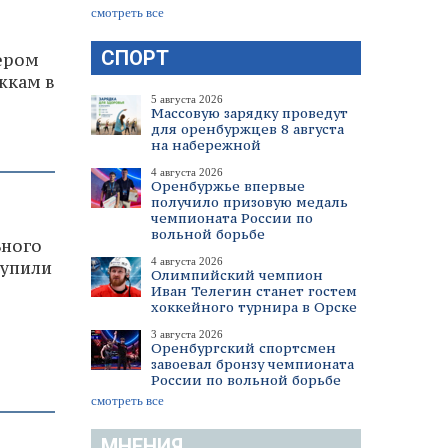
смотреть все
СПОРТ
ером
жкам в
5 августа 2026
Массовую зарядку проведут
для оренбуржцев 8 августа
на набережной
4 августа 2026
Оренбуржье впервые
получило призовую медаль
чемпионата России по
вольной борьбе
ьного
4 августа 2026
тупили
Олимпийский чемпион
Иван Телегин станет гостем
хоккейного турнира в Орске
3 августа 2026
Оренбургский спортсмен
завоевал бронзу чемпионата
России по вольной борьбе
смотреть все
МНЕНИЯ