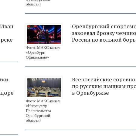
области»
 Иван
Оренбургский спортсм
завоевал бронзу чемпи
Орске
России по вольной борь
Фото: МАКС-канал
«Оренбург.
Официально»
тки
Всероссийские соревно
по русским шашкам пр
адоре
в Оренбуржье
Фото: МАКС-канал
«Инфоцентр
Правительства
Оренбургской
области»