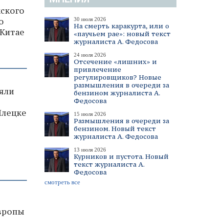
ского
о
30 июля 2026
На смерть каракурта, или о
 Китае
«паучьем рае»: новый текст
журналиста А. Федосова
24 июля 2026
Отсечение «лишних» и
привлечение
регулировщиков? Новые
размышления в очереди за
няли
бензином журналиста А.
Федосова
Илецке
15 июля 2026
Размышления в очереди за
бензином. Новый текст
журналиста А. Федосова
13 июля 2026
Курников и пустота. Новый
текст журналиста А.
Федосова
смотреть все
Европы