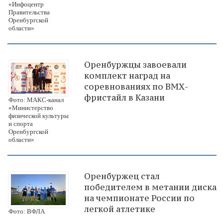
«Инфоцентр
Правительства
Оренбургской
области»
Оренбуржцы завоевали
комплект наград на
соревнованиях по ВМХ-
фристайл в Казани
Фото: МАКС-канал
«Министерство
физической культуры
и спорта
Оренбургской
области»
Оренбуржец стал
победителем в метании диска
на чемпионате России по
легкой атлетике
Фото: ВФЛА