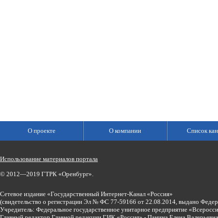
О проекте
О компании
Список кан
Использование материалов портала
© 2012—2019 ГТРК «Оренбург».
Сетевое издание «Государственный Интернет-Канал «Россия»
(свидетельство о регистрации Эл № ФС 77-59166 от 22.08.2014, выдано Феде
Учредитель: Федеральное государственное унитарное предприятие «Всеросси
Главный редактор Главной редакции ГИК «Россия» - Панина Елена Валерьев