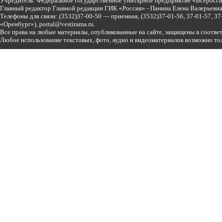
Учредитель: Федеральное государственное унитарное предприятие «Всеросси
Главный редактор Главной редакции ГИК «Россия» - Панина Елена Валерьев
Телефоны для связи:
(3532)37-00-50 — приемная,
(3532)37-01-56, 37-01-57, 
«Оренбург»),
portal@vestirama.ru.
Все права на любые материалы, опубликованные на сайте, защищены в соотве
Любое использование текстовых, фото, аудио и видеоматериалов возможно тол