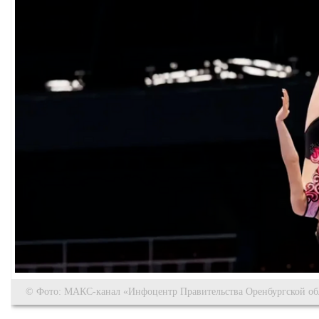
© Фото: МАКС-канал «Инфоцентр Правительства Оренбургской об