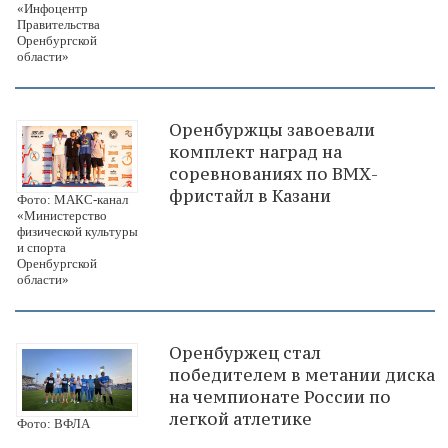
«Инфоцентр
Правительства
Оренбургской
области»
Оренбуржцы завоевали
комплект наград на
соревнованиях по ВМХ-
фристайл в Казани
Фото: МАКС-канал
«Министерство
физической культуры
и спорта
Оренбургской
области»
Оренбуржец стал
победителем в метании диска
на чемпионате России по
легкой атлетике
Фото: ВФЛА