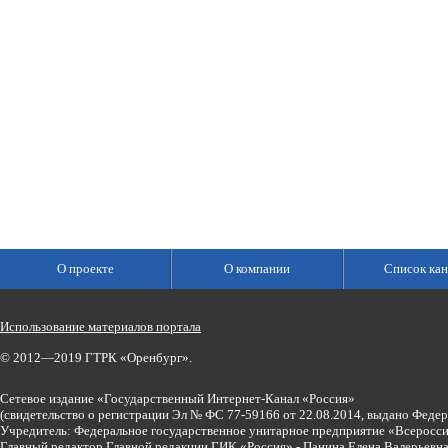
О проекте
О компании
Список кан
Использование материалов портала
© 2012—2019 ГТРК «Оренбург».
Сетевое издание «Государственный Интернет-Канал «Россия»
(свидетельство о регистрации Эл № ФС 77-59166 от 22.08.2014, выдано Феде
Учредитель: Федеральное государственное унитарное предприятие «Всеросси
Главный редактор Главной редакции ГИК «Россия» - Панина Елена Валерьев