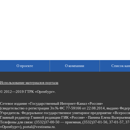
О проекте
О компании
Список кан
Использование материалов портала
© 2012—2019 ГТРК «Оренбург».
Сетевое издание «Государственный Интернет-Канал «Россия»
(свидетельство о регистрации Эл № ФС 77-59166 от 22.08.2014, выдано Феде
Учредитель: Федеральное государственное унитарное предприятие «Всеросси
Главный редактор Главной редакции ГИК «Россия» - Панина Елена Валерьев
Телефоны для связи:
(3532)37-00-50 — приемная,
(3532)37-01-56, 37-01-57, 
«Оренбург»),
portal@vestirama.ru.