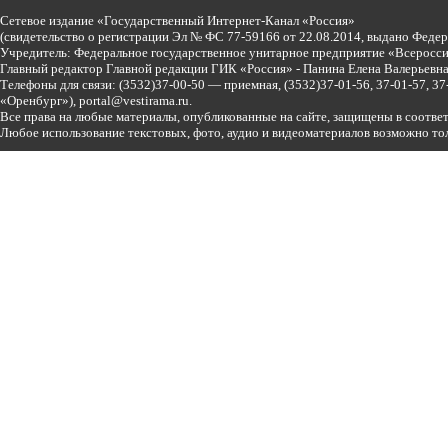
Сетевое издание «Государственный Интернет-Канал «Россия»
(свидетельство о регистрации Эл № ФС 77-59166 от 22.08.2014, выдано Феде
Учредитель: Федеральное государственное унитарное предприятие «Всеросси
Главный редактор Главной редакции ГИК «Россия» - Панина Елена Валерьев
Телефоны для связи:
(3532)37-00-50 — приемная,
(3532)37-01-56, 37-01-57, 
«Оренбург»),
portal@vestirama.ru.
Все права на любые материалы, опубликованные на сайте, защищены в соотве
Любое использование текстовых, фото, аудио и видеоматериалов возможно тол