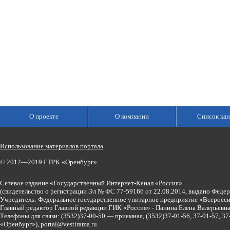
О проекте
О компании
Список кан
Использование материалов портала
© 2012—2019 ГТРК «Оренбург».
Сетевое издание «Государственный Интернет-Канал «Россия»
(свидетельство о регистрации Эл № ФС 77-59166 от 22.08.2014, выдано Феде
Учредитель: Федеральное государственное унитарное предприятие «Всеросси
Главный редактор Главной редакции ГИК «Россия» - Панина Елена Валерьев
Телефоны для связи:
(3532)37-00-50 — приемная,
(3532)37-01-56, 37-01-57, 
«Оренбург»),
portal@vestirama.ru.