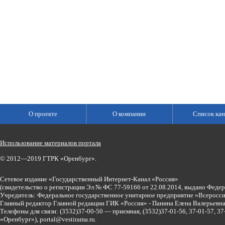
О проекте
О компании
Список кан
Использование материалов портала
© 2012—2019 ГТРК «Оренбург».
Сетевое издание «Государственный Интернет-Канал «Россия»
(свидетельство о регистрации Эл № ФС 77-59166 от 22.08.2014, выдано Феде
Учредитель: Федеральное государственное унитарное предприятие «Всеросси
Главный редактор Главной редакции ГИК «Россия» - Панина Елена Валерьев
Телефоны для связи:
(3532)37-00-50 — приемная,
(3532)37-01-56, 37-01-57, 
«Оренбург»),
portal@vestirama.ru.