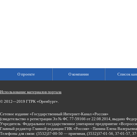
О проекте
О компании
Список кан
Использование материалов портала
© 2012—2019 ГТРК «Оренбург».
Сетевое издание «Государственный Интернет-Канал «Россия»
(свидетельство о регистрации Эл № ФС 77-59166 от 22.08.2014, выдано Феде
Учредитель: Федеральное государственное унитарное предприятие «Всеросси
Главный редактор Главной редакции ГИК «Россия» - Панина Елена Валерьев
Телефоны для связи:
(3532)37-00-50 — приемная,
(3532)37-01-56, 37-01-57, 