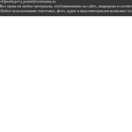
«Оренбург»),
portal@vestirama.ru.
Все права на любые материалы, опубликованные на сайте, защищены в соотве
Любое использование текстовых, фото, аудио и видеоматериалов возможно тол