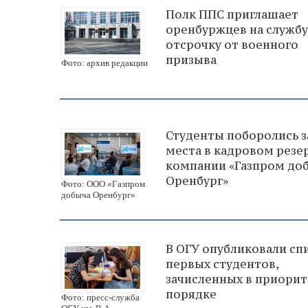
Полк ППС приглашает
оренбуржцев на службу
отсрочку от военного
призыва
Фото: архив редакции
Студенты поборолись з
места в кадровом резе
компании «Газпром до
Оренбург»
Фото: ООО «Газпром
добыча Оренбург»
В ОГУ опубликовали сп
первых студентов,
зачисленных в приори
порядке
Фото: пресс-служба