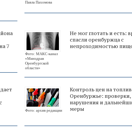
Павла Пахомова
айона
Не мог глотать и есть: 
спасли оренбуржца с
на 7
непроходимостью пищ
Фото: МАКС-канал
«Минздрав
Оренбургской
области»
ждает
Контроль цен на топлив
Оренбуржье: проверки,
с
нарушения и дальнейш
меры
Фото: архив редакции