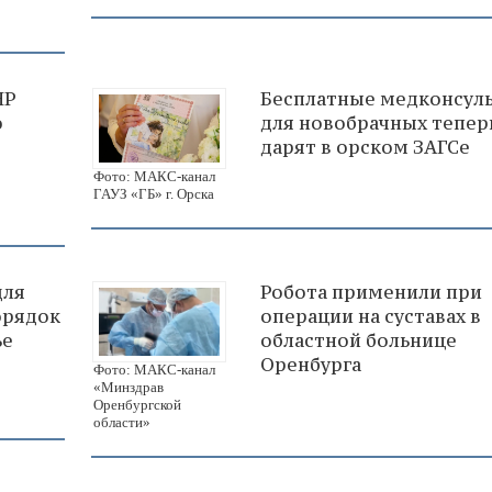
НР
Бесплатные медконсул
ю
для новобрачных тепер
дарят в орском ЗАГСе
Фото: МАКС-канал
ГАУЗ «ГБ» г. Орска
для
Робота применили при
орядок
операции на суставах в
ье
областной больнице
Оренбурга
Фото: МАКС-канал
«Минздрав
Оренбургской
области»