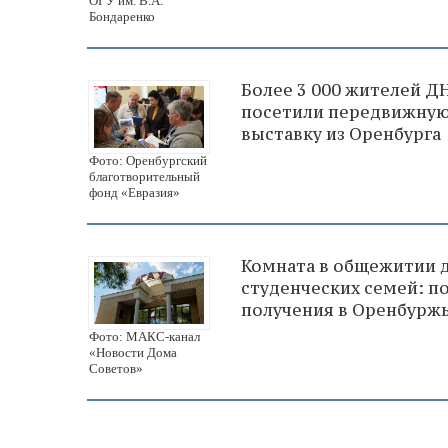
ОГУ им. В.А.
Бондаренко
Более 3 000 жителей Д
посетили передвижну
выставку из Оренбурга
Фото: Оренбургский
благотворительный
фонд «Евразия»
Комната в общежитии 
студенческих семей: п
получения в Оренбурж
Фото: МАКС-канал
«Новости Дома
Советов»