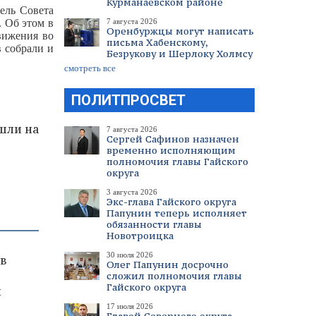
Курманаевском районе
ель Совета
 Об этом в
7 августа 2026
Оренбуржцы могут написать
вижения во
письма Хабенскому,
в собрали и
Безрукову и Шерлоку Холмсу
смотреть все
ПОЛИТПРОСВЕТ
шли на
7 августа 2026
Сергей Сафинов назначен
временно исполняющим
полномочия главы Гайского
округа
3 августа 2026
Экс-глава Гайского округа
Папунин теперь исполняет
обязанности главы
Новотроицка
30 июля 2026
 в
Олег Папунин досрочно
сложил полномочия главы
Гайского округа
и
17 июля 2026