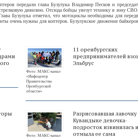
птеров передали глава Бузулука Владимир Песков и председат
трелковую дивизию. Отсюда бойцы увезут технику в зону СВО.
лава Бузулука отметил, что мотоциклы необходимы для перед
енты очень нужны для коптеров. Бузулукское движение байкеро
г
11 оренбургских
адрами
предпринимателей взо
ного
Эльбрус
Фото: МАКС-канал
«Инфоцентр
Правительства
Оренбургской
области»
торы
Разрисовавшая лавочку
Кувандыке девочка-
подросток извинилась 
отмыла ее сама
Фото: МАКС-канал