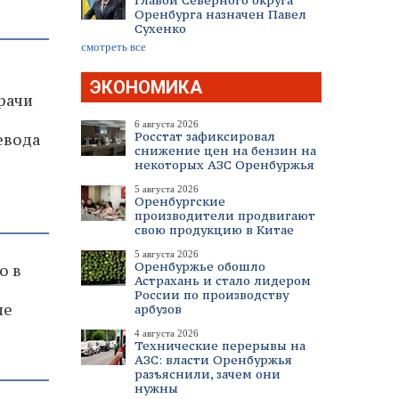
Главой Северного округа
Оренбурга назначен Павел
Сухенко
смотреть все
ЭКОНОМИКА
врачи
6 августа 2026
Росстат зафиксировал
евода
снижение цен на бензин на
некоторых АЗС Оренбуржья
5 августа 2026
Оренбургские
производители продвигают
свою продукцию в Китае
5 августа 2026
Оренбуржье обошло
о в
Астрахань и стало лидером
России по производству
ие
арбузов
4 августа 2026
Технические перерывы на
АЗС: власти Оренбуржья
разъяснили, зачем они
нужны