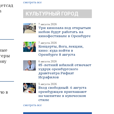
смотреть все
детсад
в
КУЛЬТУРНЫЙ ГОРОД
7 августа 2026
Три кинозала под открытым
небом будут работать на
кинофестивале в Оренбурге
7 августа 2026
Концерты, йога, лекции,
вые
кино: куда пойти в
Оренбурге 8 августа
теры
ону
6 августа 2026
85-летний юбилей отмечает
худрук оренбургского
драмтеатра Рифкат
Исрафилов
5 августа 2026
Вход свободный: 6 августа
оренбуржцев приглашают
ую в
на чаепитие в купеческом
стиле
смотреть все