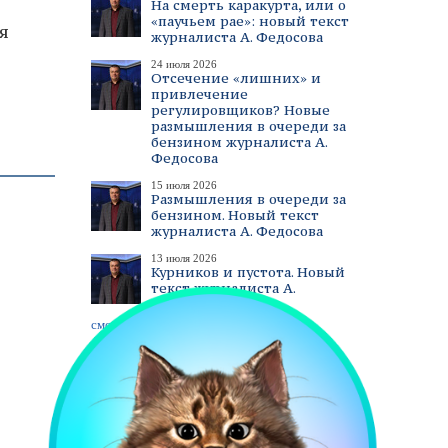
На смерть каракурта, или о
«паучьем рае»: новый текст
я
журналиста А. Федосова
24 июля 2026
Отсечение «лишних» и
привлечение
регулировщиков? Новые
размышления в очереди за
бензином журналиста А.
Федосова
15 июля 2026
Размышления в очереди за
бензином. Новый текст
журналиста А. Федосова
13 июля 2026
Курников и пустота. Новый
текст журналиста А.
Федосова
смотреть все