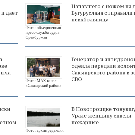
Напавшего с ножом на 
 и дает
Бугуруслана отправили 
психбольницу
Фото: объединенная
пресс-служба судов
Оренбуржья
а
Генератор и антидроно
рве
одеяла передали волон
быча
Сакмарского района в з
СВО
Фото: МАХ-канал
«Сакмарский район»
иски
В Новотроицке тонувш
Урале женщину спасли
тетном
пожарные
Фото: архив редакции