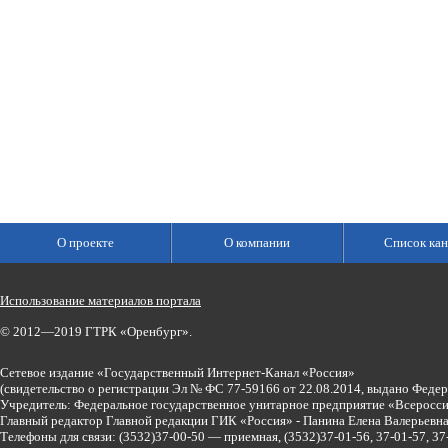
О проекте
О компании
Список кан
Использование материалов портала
© 2012—2019 ГТРК «Оренбург».
Сетевое издание «Государственный Интернет-Канал «Россия»
(свидетельство о регистрации Эл № ФС 77-59166 от 22.08.2014, выдано Феде
Учредитель: Федеральное государственное унитарное предприятие «Всеросси
Главный редактор Главной редакции ГИК «Россия» - Панина Елена Валерьев
Телефоны для связи:
(3532)37-00-50 — приемная,
(3532)37-01-56, 37-01-57, 