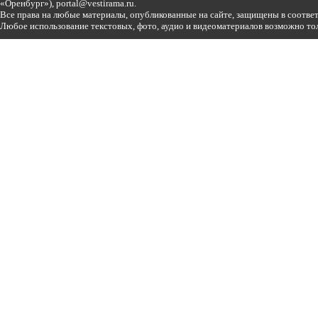
«Оренбург»),
portal@vestirama.ru.
Все права на любые материалы, опубликованные на сайте, защищены в соотве
Любое использование текстовых, фото, аудио и видеоматериалов возможно тол