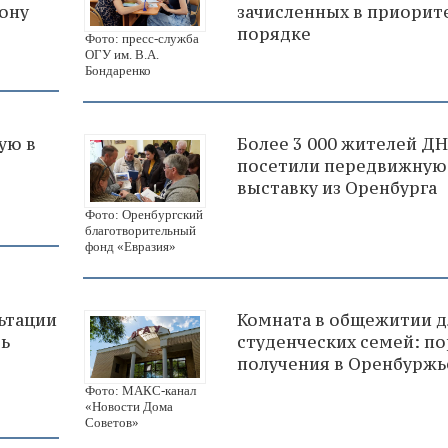
зону
зачисленных в приори
порядке
Фото: пресс-служба
ОГУ им. В.А.
Бондаренко
ую в
Более 3 000 жителей Д
посетили передвижную
выставку из Оренбурга
Фото: Оренбургский
благотворительный
фонд «Евразия»
ьтации
Комната в общежитии д
рь
студенческих семей: п
получения в Оренбуржь
Фото: МАКС-канал
«Новости Дома
Советов»