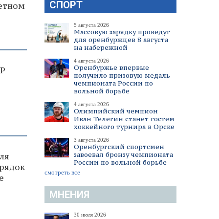
СПОРТ
тетном
5 августа 2026
Массовую зарядку проведут
для оренбуржцев 8 августа
на набережной
4 августа 2026
Оренбуржье впервые
НР
получило призовую медаль
чемпионата России по
вольной борьбе
4 августа 2026
Олимпийский чемпион
Иван Телегин станет гостем
хоккейного турнира в Орске
3 августа 2026
Оренбургский спортсмен
завоевал бронзу чемпионата
ля
России по вольной борьбе
орядок
смотреть все
е
МНЕНИЯ
30 июля 2026