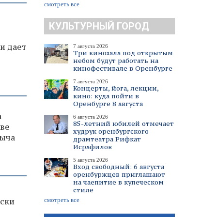
смотреть все
КУЛЬТУРНЫЙ ГОРОД
и дает
7 августа 2026
Три кинозала под открытым
небом будут работать на
кинофестивале в Оренбурге
7 августа 2026
Концерты, йога, лекции,
кино: куда пойти в
Оренбурге 8 августа
а
6 августа 2026
85-летний юбилей отмечает
рве
худрук оренбургского
быча
драмтеатра Рифкат
Исрафилов
5 августа 2026
Вход свободный: 6 августа
оренбуржцев приглашают
на чаепитие в купеческом
стиле
смотреть все
иски