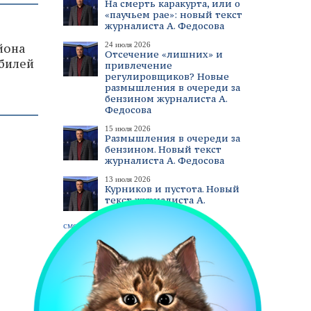
На смерть каракурта, или о
«паучьем рае»: новый текст
журналиста А. Федосова
24 июля 2026
йона
Отсечение «лишних» и
билей
привлечение
регулировщиков? Новые
размышления в очереди за
бензином журналиста А.
Федосова
15 июля 2026
Размышления в очереди за
бензином. Новый текст
журналиста А. Федосова
13 июля 2026
Курников и пустота. Новый
текст журналиста А.
Федосова
смотреть все