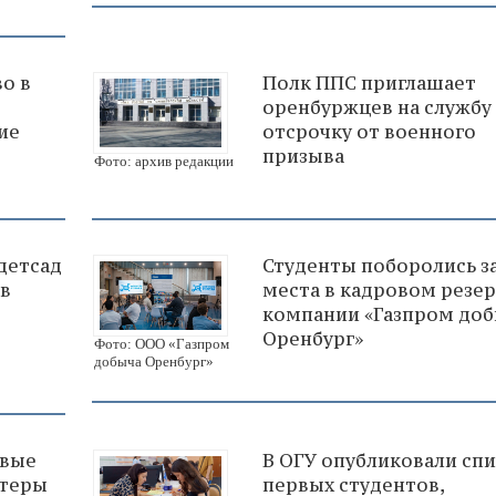
о в
Полк ППС приглашает
оренбуржцев на службу 
ие
отсрочку от военного
призыва
Фото: архив редакции
детсад
Студенты поборолись з
 в
места в кадровом резе
компании «Газпром до
Оренбург»
Фото: ООО «Газпром
добыча Оренбург»
овые
В ОГУ опубликовали сп
нтеры
первых студентов,