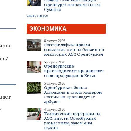
Главой Северного округа
Оренбурга назначен Павел
Сухенко
смотреть все
ЭКОНОМИКА
6 августа 2026
Росстат зафиксировал
йона
снижение цен на бензин на
некоторых АЗС Оренбуржья
а 7
5 августа 2026
Оренбургские
производители продвигают
свою продукцию в Китае
5 августа 2026
Оренбуржье обошло
Астрахань и стало лидером
дает
России по производству
арбузов
с
4 августа 2026
Технические перерывы на
АЗС: власти Оренбуржья
разъяснили, зачем они
нужны