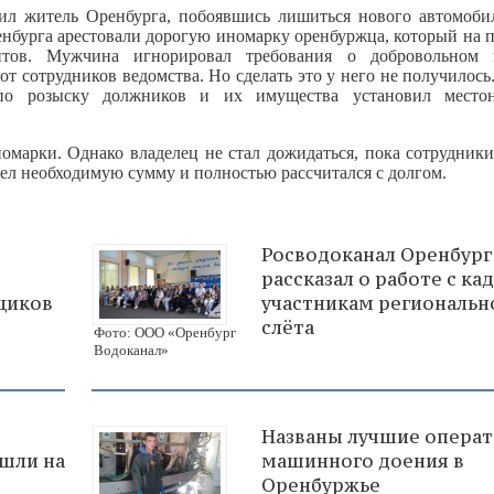
ил житель Оренбурга, побоявшись лишиться нового автомоби
нбурга арестовали дорогую иномарку оренбуржца, который на 
нтов. Мужчина игнорировал требования о добровольном 
т сотрудников ведомства. Но сделать это у него не получилос
 по розыску должников и их имущества установил местон
омарки. Однако владелец не стал дожидаться, пока сотрудники
ел необходимую сумму и полностью рассчитался с долгом.
Росводоканал Оренбург
рассказал о работе с ка
щиков
участникам региональн
слёта
Фото: ООО «Оренбург
Водоканал»
Названы лучшие опера
шли на
машинного доения в
Оренбуржье