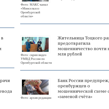
Фото: МАКС-канал
«Минсельхоз
Оренбургской
области»
 в
Жительница Тоцкого ра
предотвратила
и
мошенничество почти н
млн рублей
Фото: скрин видео
УМВД России по
Оренбургской области
врачи
Банк России предупреж
оренбуржцев о
евода
мошеннической схеме 
«заменой счёта»
Фото: архив редакции