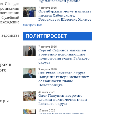
Курманаевском районе
ля Changan
протяжении
7 августа 2026
Оренбуржцы могут написать
погашении
письма Хабенскому,
ь. Судебный
Безрукову и Шерлоку Холмсу
ахождение
смотреть все
 ведомства
ПОЛИТПРОСВЕТ
7 августа 2026
Сергей Сафинов назначен
временно исполняющим
полномочия главы Гайского
округа
драми
ого
3 августа 2026
Экс-глава Гайского округа
Папунин теперь исполняет
обязанности главы
Новотроицка
30 июля 2026
Олег Папунин досрочно
сложил полномочия главы
торы
Гайского округа
17 июля 2026