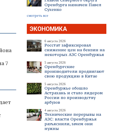
Главой Северного округа
Оренбурга назначен Павел
Сухенко
смотреть все
ЭКОНОМИКА
6 августа 2026
Росстат зафиксировал
снижение цен на бензин на
йона
некоторых АЗС Оренбуржья
а 7
5 августа 2026
Оренбургские
производители продвигают
свою продукцию в Китае
5 августа 2026
Оренбуржье обошло
Астрахань и стало лидером
России по производству
дает
арбузов
4 августа 2026
Технические перерывы на
с
АЗС: власти Оренбуржья
разъяснили, зачем они
нужны