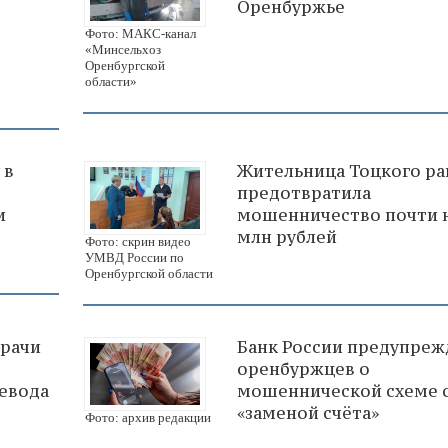
Оренбуржье
Фото: МАКС-канал
«Минсельхоз
Оренбургской
области»
 в
Жительница Тоцкого ра
предотвратила
и
мошенничество почти н
млн рублей
Фото: скрин видео
УМВД России по
Оренбургской области
врачи
Банк России предупреж
оренбуржцев о
евода
мошеннической схеме 
«заменой счёта»
Фото: архив редакции