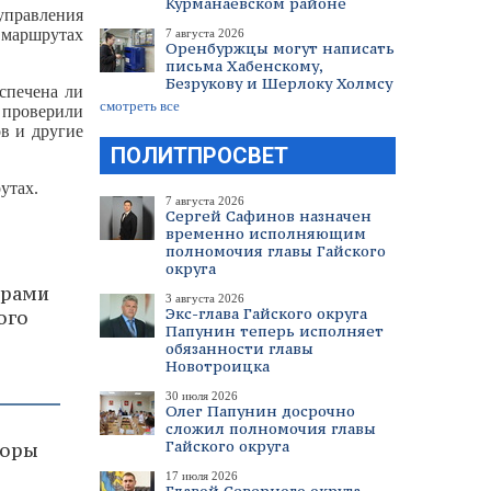
Курманаевском районе
управления
 маршрутах
7 августа 2026
Оренбуржцы могут написать
письма Хабенскому,
Безрукову и Шерлоку Холмсу
еспечена ли
смотреть все
 проверили
в и другие
ПОЛИТПРОСВЕТ
утах.
7 августа 2026
Сергей Сафинов назначен
временно исполняющим
полномочия главы Гайского
округа
драми
3 августа 2026
Экс-глава Гайского округа
ого
Папунин теперь исполняет
обязанности главы
Новотроицка
30 июля 2026
Олег Папунин досрочно
сложил полномочия главы
Гайского округа
торы
17 июля 2026