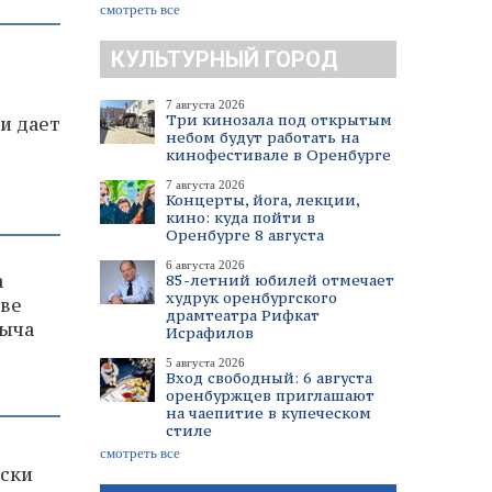
смотреть все
КУЛЬТУРНЫЙ ГОРОД
7 августа 2026
Три кинозала под открытым
и дает
небом будут работать на
кинофестивале в Оренбурге
7 августа 2026
Концерты, йога, лекции,
кино: куда пойти в
Оренбурге 8 августа
6 августа 2026
а
85-летний юбилей отмечает
худрук оренбургского
рве
драмтеатра Рифкат
быча
Исрафилов
5 августа 2026
Вход свободный: 6 августа
оренбуржцев приглашают
на чаепитие в купеческом
стиле
смотреть все
иски