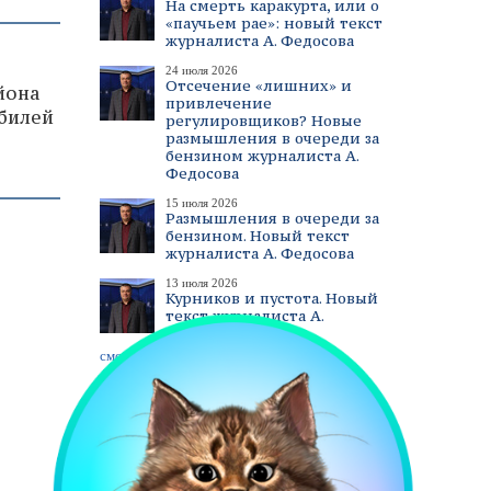
На смерть каракурта, или о
«паучьем рае»: новый текст
журналиста А. Федосова
24 июля 2026
Отсечение «лишних» и
йона
привлечение
билей
регулировщиков? Новые
размышления в очереди за
бензином журналиста А.
Федосова
15 июля 2026
Размышления в очереди за
бензином. Новый текст
журналиста А. Федосова
13 июля 2026
Курников и пустота. Новый
текст журналиста А.
Федосова
смотреть все