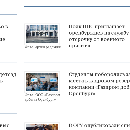
о в
Полк ППС приглашает
оренбуржцев на службу 
ие
отсрочку от военного
призыва
Фото: архив редакции
детсад
Студенты поборолись з
 в
места в кадровом резе
компании «Газпром до
Оренбург»
Фото: ООО «Газпром
добыча Оренбург»
овые
В ОГУ опубликовали сп