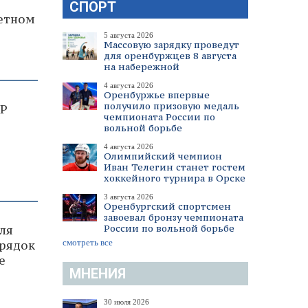
СПОРТ
тетном
5 августа 2026
Массовую зарядку проведут
для оренбуржцев 8 августа
на набережной
4 августа 2026
Оренбуржье впервые
получило призовую медаль
НР
чемпионата России по
вольной борьбе
4 августа 2026
Олимпийский чемпион
Иван Телегин станет гостем
хоккейного турнира в Орске
3 августа 2026
Оренбургский спортсмен
завоевал бронзу чемпионата
России по вольной борьбе
ля
смотреть все
орядок
е
МНЕНИЯ
30 июля 2026