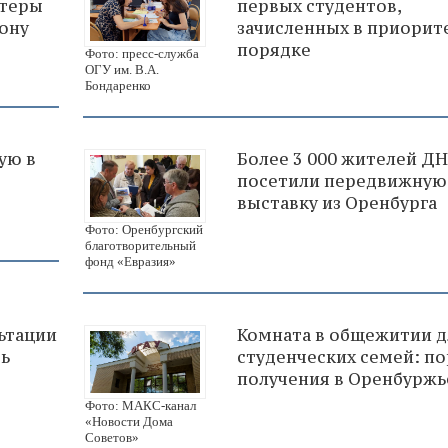
нтеры
первых студентов,
зону
зачисленных в приори
порядке
Фото: пресс-служба
ОГУ им. В.А.
Бондаренко
ую в
Более 3 000 жителей Д
посетили передвижную
выставку из Оренбурга
Фото: Оренбургский
благотворительный
фонд «Евразия»
ьтации
Комната в общежитии д
рь
студенческих семей: п
получения в Оренбуржь
Фото: МАКС-канал
«Новости Дома
Советов»