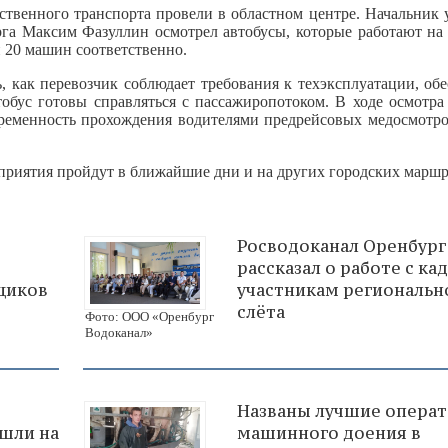
ственного транспорта провели в областном центре. Начальник 
га Максим Фазуллин осмотрел автобусы, которые работают на
 20 машин соответственно.
, как перевозчик соблюдает требования к техэксплуатации, об
тобус готовы справляться с пассажиропотоком. В ходе осмотра
евременность прохождения водителями предрейсовых медосмотро
риятия пройдут в ближайшие дни и на других городских маршр
Росводоканал Оренбург
рассказал о работе с ка
щиков
участникам региональн
слёта
Фото: ООО «Оренбург
Водоканал»
Названы лучшие опера
шли на
машинного доения в