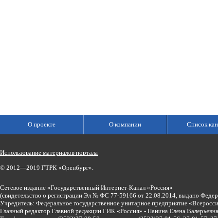
О проекте
О компании
Список кан
Использование материалов портала
© 2012—2019 ГТРК «Оренбург».
Сетевое издание «Государственный Интернет-Канал «Россия»
(свидетельство о регистрации Эл № ФС 77-59166 от 22.08.2014, выдано Феде
Учредитель: Федеральное государственное унитарное предприятие «Всеросси
Главный редактор Главной редакции ГИК «Россия» - Панина Елена Валерьев