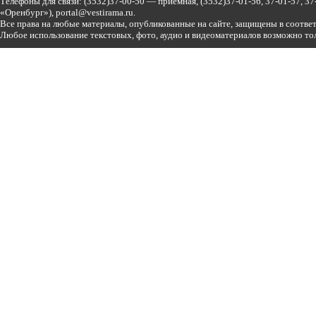
Телефоны для связи:
(3532)37-00-50 — приемная,
(3532)37-01-56, 37-01-57, 
«Оренбург»),
portal@vestirama.ru.
Все права на любые материалы, опубликованные на сайте, защищены в соотве
Любое использование текстовых, фото, аудио и видеоматериалов возможно тол