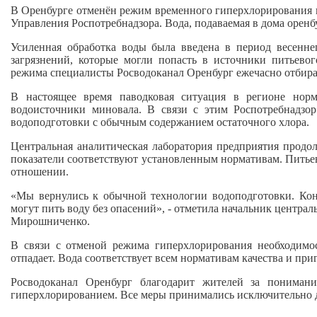
В Оренбурге отменён режим временного гиперхлорирования п
Управления Роспотребнадзора. Вода, подаваемая в дома орен
Усиленная обработка воды была введена в период весенн
загрязнений, которые могли попасть в источники питьево
режима специалисты Росводоканал Оренбург ежечасно отбира
В настоящее время паводковая ситуация в регионе норма
водоисточники миновала. В связи с этим Роспотребнадзо
водоподготовки с обычным содержанием остаточного хлора.
Центральная аналитическая лаборатория предприятия продо
показатели соответствуют установленным нормативам. Питьев
отношении.
«Мы вернулись к обычной технологии водоподготовки. Кон
могут пить воду без опасений», - отметила начальник центра
Мирошниченко.
В связи с отменой режима гиперхлорирования необходимо
отпадает. Вода соответствует всем нормативам качества и при
Росводоканал Оренбург благодарит жителей за пониман
гиперхлорированием. Все меры принимались исключительно д