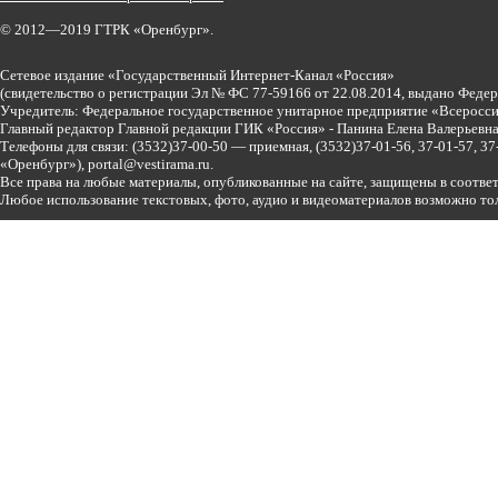
© 2012—2019 ГТРК «Оренбург».
Сетевое издание «Государственный Интернет-Канал «Россия»
(свидетельство о регистрации Эл № ФС 77-59166 от 22.08.2014, выдано Феде
Учредитель: Федеральное государственное унитарное предприятие «Всеросси
Главный редактор Главной редакции ГИК «Россия» - Панина Елена Валерьев
Телефоны для связи:
(3532)37-00-50 — приемная,
(3532)37-01-56, 37-01-57, 
«Оренбург»),
portal@vestirama.ru.
Все права на любые материалы, опубликованные на сайте, защищены в соотве
Любое использование текстовых, фото, аудио и видеоматериалов возможно тол