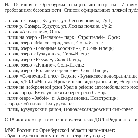
На 16 июня в Оренбуржье официально открыты 17 пляже
требованиям безопасности. Список официальных пляжей публ
- пляж р. Самара, Бузулук, ул. Лесная поляна, з/у 1;
- пляж р. Самара, Бузулук, ул. Лесная поляна, з/у 2;
- пляж «Акватория», Орск;
- пляж на озеро «Песчаное» парк «Строителей», Орск;
- пляж, озеро «Малое городское», Соль-Илецк;
- пляж, озеро «Голодные воронки»», г. Соль-Илецк;
- пляж, озеро «Тузлучное», Соль-Илецк;
- пляж, озеро «Развал», Соль-Илецк;
- пляж, озеро «Дунино», Соль-Илецк;
- пляж, озеро «Большое городское», Соль-Илецк;
- пляж «Солнечный плес» Верхне - Кумакское водохранилище,
- пляж, «ДОЛ «Мечта» Ириклинское водохранилище, Энергет
- пляж на набережной реки Урал в районе автомобильного мос
- пляж города Бузулук, левый берег реки Самара;
- пляж озеро «Забой», п. Аккермановка, Новотроицк;
- городской пляж в Бугуруслане;
- пляж, Бузулукский район, Новоалександровский сельсовет.
С 18 июня к открытию планируется пляж ДОЛ «Родник» в Но
МЧС России по Оренбургской области напоминает:
- будь предельно внимателен на отдыхе у воды;