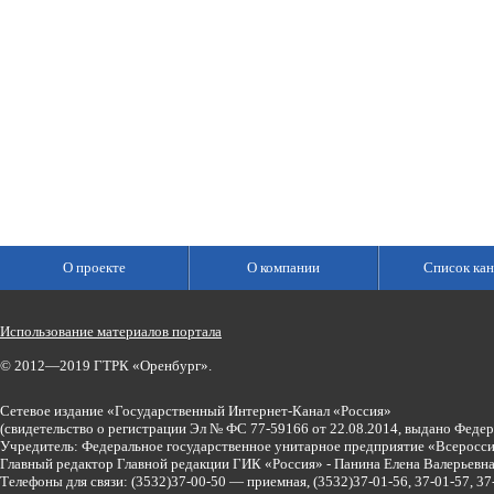
О проекте
О компании
Список кан
Использование материалов портала
© 2012—2019 ГТРК «Оренбург».
Сетевое издание «Государственный Интернет-Канал «Россия»
(свидетельство о регистрации Эл № ФС 77-59166 от 22.08.2014, выдано Феде
Учредитель: Федеральное государственное унитарное предприятие «Всеросси
Главный редактор Главной редакции ГИК «Россия» - Панина Елена Валерьев
Телефоны для связи:
(3532)37-00-50 — приемная,
(3532)37-01-56, 37-01-57, 