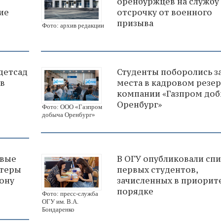
оренбуржцев на службу 
ие
отсрочку от военного
призыва
Фото: архив редакции
детсад
Студенты поборолись з
 в
места в кадровом резе
компании «Газпром до
Оренбург»
Фото: ООО «Газпром
добыча Оренбург»
овые
В ОГУ опубликовали сп
нтеры
первых студентов,
зону
зачисленных в приори
порядке
Фото: пресс-служба
ОГУ им. В.А.
Бондаренко