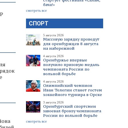
стартует фестиваль «Салам,
бача!»
смотреть все
НР
СПОРТ
5 августа 2026
Массовую зарядку проведут
для оренбуржцев 8 августа
на набережной
4 августа 2026
Оренбуржье впервые
ля
получило призовую медаль
чемпионата России по
орядок
вольной борьбе
е
4 августа 2026
Олимпийский чемпион
Иван Телегин станет гостем
хоккейного турнира в Орске
3 августа 2026
Оренбургский спортсмен
завоевал бронзу чемпионата
России по вольной борьбе
йона
смотреть все
билей