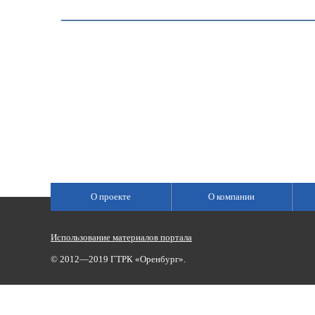
О проекте
О компании
Использование материалов портала
© 2012—2019 ГТРК «Оренбург».
Сетевое издание «Государственный Интернет-Канал «Россия»
(свидетельство о регистрации Эл № ФС 77-59166 от 22.08.2014,
Учредитель: Федеральное государственное унитарное предприяти