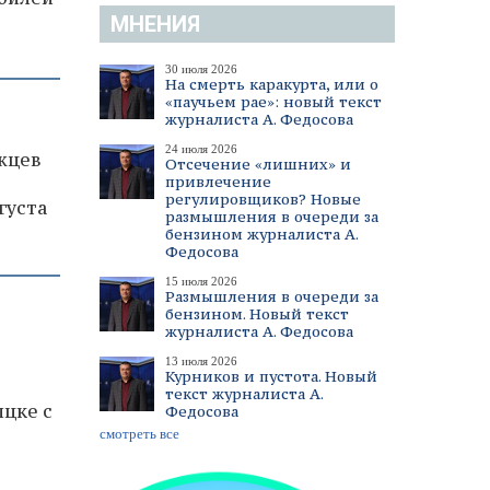
МНЕНИЯ
30 июля 2026
На смерть каракурта, или о
«паучьем рае»: новый текст
журналиста А. Федосова
24 июля 2026
жцев
Отсечение «лишних» и
привлечение
регулировщиков? Новые
густа
размышления в очереди за
бензином журналиста А.
Федосова
15 июля 2026
Размышления в очереди за
бензином. Новый текст
журналиста А. Федосова
13 июля 2026
Курников и пустота. Новый
текст журналиста А.
цке с
Федосова
смотреть все