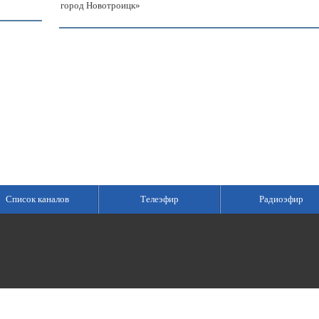
город Новотроицк»
Список каналов
Телеэфир
Радиоэфир
 выдано Федеральной службой по надзору в сфере связи, информационных техн
е «Всероссийская государственная телевизионная и радиовещательная компа