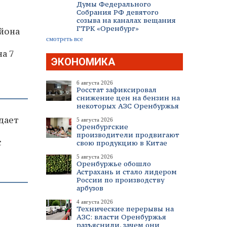
Думы Федерального
Собрания РФ девятого
созыва на каналах вещания
ГТРК «Оренбург»
йона
смотреть все
а 7
ЭКОНОМИКА
6 августа 2026
Росстат зафиксировал
снижение цен на бензин на
некоторых АЗС Оренбуржья
дает
5 августа 2026
Оренбургские
производители продвигают
с
свою продукцию в Китае
5 августа 2026
Оренбуржье обошло
Астрахань и стало лидером
России по производству
арбузов
4 августа 2026
Технические перерывы на
АЗС: власти Оренбуржья
разъяснили, зачем они