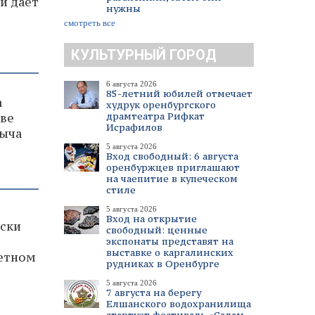
и дает
нужны
смотреть все
КУЛЬТУРНЫЙ ГОРОД
6 августа 2026
85-летний юбилей отмечает
а
худрук оренбургского
драмтеатра Рифкат
рве
Исрафилов
быча
5 августа 2026
Вход свободный: 6 августа
оренбуржцев приглашают
на чаепитие в купеческом
стиле
5 августа 2026
Вход на открытие
иски
свободный: ценные
экспонаты представят на
выставке о каргалинских
тетном
рудниках в Оренбурге
5 августа 2026
7 августа на берегу
Елшанского водохранилища