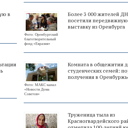
ую в
Более 3 000 жителей Д
посетили передвижную
выставку из Оренбурга
Фото: Оренбургский
благотворительный
фонд «Евразия»
ьтации
Комната в общежитии д
рь
студенческих семей: п
получения в Оренбуржь
Фото: МАКС-канал
«Новости Дома
Советов»
Труженица тыла из
Красногвардейского ра
отметила 100-летний ю