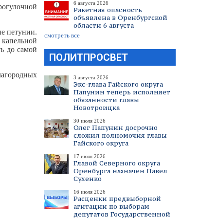
6 августа 2026
рогулочной
Ракетная опасность
объявлена в Оренбургской
области 6 августа
ые петунии.
смотреть все
 капельной
ь до самой
ПОЛИТПРОСВЕТ
лагородных
3 августа 2026
Экс-глава Гайского округа
Папунин теперь исполняет
обязанности главы
Новотроицка
30 июля 2026
Олег Папунин досрочно
сложил полномочия главы
Гайского округа
17 июля 2026
Главой Северного округа
Оренбурга назначен Павел
Сухенко
16 июля 2026
Расценки предвыборной
агитации по выборам
депутатов Государственной