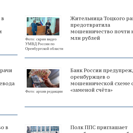
 в
Жительница Тоцкого ра
предотвратила
и
мошенничество почти н
млн рублей
Фото: скрин видео
УМВД России по
Оренбургской области
врачи
Банк России предупреж
оренбуржцев о
евода
мошеннической схеме 
«заменой счёта»
Фото: архив редакции
о в
Полк ППС приглашает