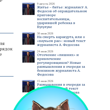
НР
9 августа 2026
Житье – битье: журналист А.
Федосов об оправдательном
приговоре
воспитательницы,
ударившей ребенка в
Бузулуке
30 июля 2026
На смерть каракурта, или о
«паучьем рае»: новый текст
ля
журналиста А. Федосова
орядок
24 июля 2026
е
Отсечение «лишних» и
привлечение
регулировщиков? Новые
размышления в очереди за
бензином журналиста А.
Федосова
15 июля 2026
Размышления в очереди за
бензином. Новый текст
журналиста А. Федосова
смотреть все