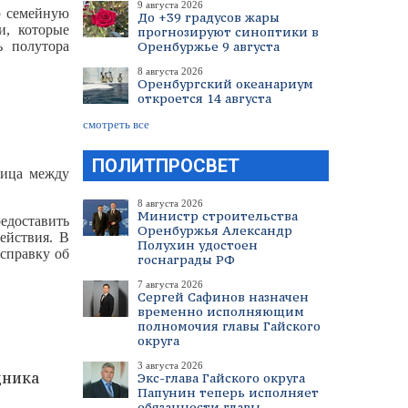
9 августа 2026
ю семейную
До +39 градусов жары
и, которые
прогнозируют синоптики в
ь полутора
Оренбуржье 9 августа
8 августа 2026
Оренбургский океанариум
откроется 14 августа
смотреть все
ПОЛИТПРОСВЕТ
ница между
8 августа 2026
Министр строительства
едоставить
Оренбуржья Александр
ействия. В
Полухин удостоен
 справку об
госнаграды РФ
7 августа 2026
Сергей Сафинов назначен
временно исполняющим
полномочия главы Гайского
округа
3 августа 2026
дника
Экс-глава Гайского округа
Папунин теперь исполняет
обязанности главы