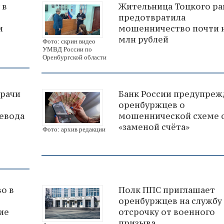
 в
Жительница Тоцкого ра
предотвратила
и
мошенничество почти н
млн рублей
Фото: скрин видео
УМВД России по
Оренбургской области
врачи
Банк России предупреж
оренбуржцев о
евода
мошеннической схеме 
«заменой счёта»
Фото: архив редакции
о в
Полк ППС приглашает
оренбуржцев на службу 
ие
отсрочку от военного
призыва