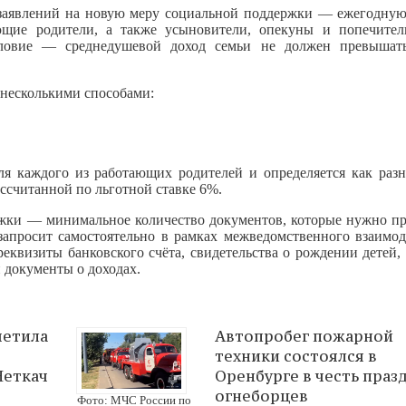
 заявлений на новую меру социальной поддержки — ежегодну
щие родители, а также усыновители, опекуны и попечител
словие — среднедушевой доход семьи не должен превышат
 несколькими способами:
ля каждого из работающих родителей и определяется как раз
считанной по льготной ставке 6%.
жки — минимальное количество документов, которые нужно пр
апросит самостоятельно в рамках межведомственного взаимод
еквизиты банковского счёта, свидетельства о рождении детей,
и документы о доходах.
метила
Автопробег пожарной
техники состоялся в
Неткач
Оренбурге в честь праз
огнеборцев
Фото: МЧС России по