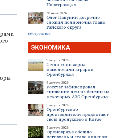
Новотроицка
30 июля 2026
Олег Папунин досрочно
сложил полномочия главы
Гайского округа
драми
смотреть все
ого
ЭКОНОМИКА
9 августа 2026
2 млн тонн зерна
намолотили аграрии
Оренбуржья
торы
6 августа 2026
Росстат зафиксировал
снижение цен на бензин на
некоторых АЗС Оренбуржья
5 августа 2026
Оренбургские
производители продвигают
свою продукцию в Китае
5 августа 2026
Оренбуржье обошло
Астрахань и стало лидером