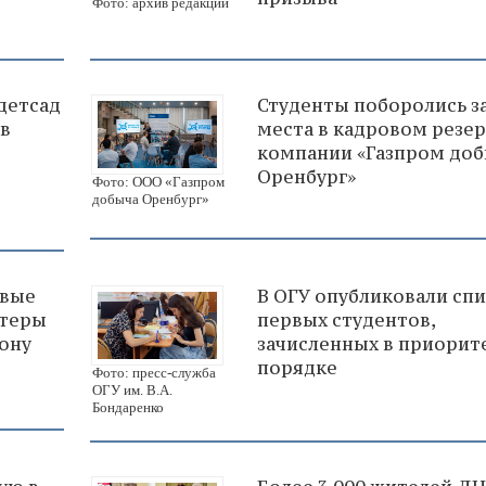
Фото: архив редакции
детсад
Студенты поборолись з
 в
места в кадровом резе
компании «Газпром до
Оренбург»
Фото: ООО «Газпром
добыча Оренбург»
овые
В ОГУ опубликовали сп
нтеры
первых студентов,
зону
зачисленных в приори
порядке
Фото: пресс-служба
ОГУ им. В.А.
Бондаренко