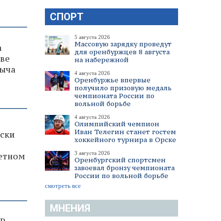
СПОРТ
5 августа 2026
Массовую зарядку проведут
а
для оренбуржцев 8 августа
рве
на набережной
быча
4 августа 2026
Оренбуржье впервые
получило призовую медаль
чемпионата России по
вольной борьбе
4 августа 2026
Олимпийский чемпион
Иван Телегин станет гостем
иски
хоккейного турнира в Орске
3 августа 2026
тетном
Оренбургский спортсмен
завоевал бронзу чемпионата
России по вольной борьбе
смотреть все
МНЕНИЯ