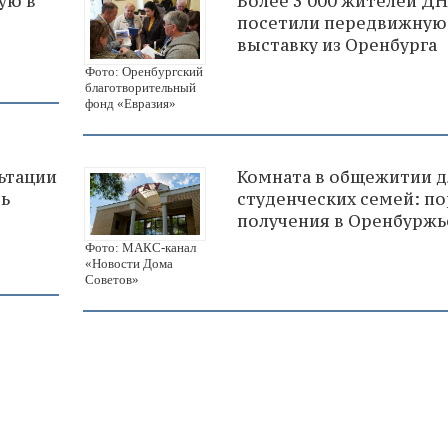
ую в
Более 3 000 жителей Д
посетили передвижную
выставку из Оренбурга
Фото: Оренбургский
благотворительный
фонд «Евразия»
ьтации
Комната в общежитии д
рь
студенческих семей: п
получения в Оренбуржь
Фото: МАКС-канал
«Новости Дома
Советов»