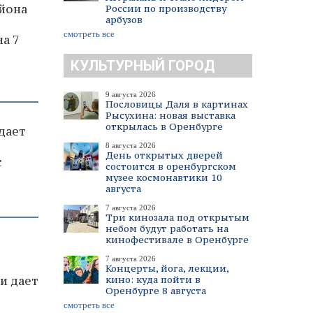
йона
России по производству
арбузов
смотреть все
а 7
КУЛЬТУРНЫЙ ГОРОД
9 августа 2026
Пословицы Даля в картинах
Рысухина: новая выставка
открылась в Оренбурге
дает
8 августа 2026
День открытых дверей
с
состоится в оренбургском
музее космонавтики 10
августа
7 августа 2026
Три кинозала под открытым
небом будут работать на
кинофестивале в Оренбурге
7 августа 2026
Концерты, йога, лекции,
кино: куда пойти в
и дает
Оренбурге 8 августа
смотреть все