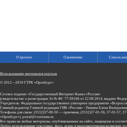
О проекте
О компании
Список кан
Использование материалов портала
© 2012—2019 ГТРК «Оренбург».
Сетевое издание «Государственный Интернет-Канал «Россия»
(свидетельство о регистрации Эл № ФС 77-59166 от 22.08.2014, выдано Феде
Учредитель: Федеральное государственное унитарное предприятие «Всеросси
Главный редактор Главной редакции ГИК «Россия» - Панина Елена Валерьев
Телефоны для связи:
(3532)37-00-50 — приемная,
(3532)37-01-56, 37-01-57, 
«Оренбург»),
portal@vestirama.ru.
Все права на любые материалы, опубликованные на сайте, защищены в соотве
Любое использование текстовых, фото, аудио и видеоматериалов возможно тол