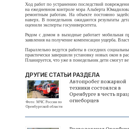
Ход работ по устранению последствий повреждени
на ежедневном контроле мэра Альберта Юмадилова
ремонтным работам. На объекте постоянно задей
наверх. В понедельник ожидаются результаты дет
оценили эксперты госуниверситета.
Рядом с домом в выходные работает мобильная пр
заявления на получение компенсации ущерба. Власт
Параллельно ведутся работы в соседних социальны
практически завершили установку новых окон в ра
Планируется, что уже в понедельник дети смогут в
ДРУГИЕ СТАТЬИ РАЗДЕЛА
Автопробег пожарной
техники состоялся в
Оренбурге в честь праз
огнеборцев
Фото: МЧС России по
Оренбургской области
Росводоканал Оренбур