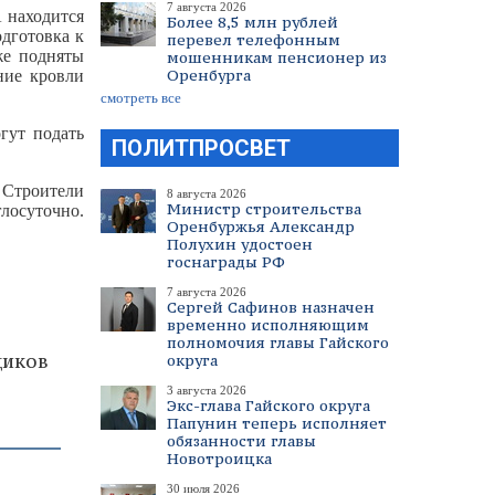
7 августа 2026
 находится
Более 8,5 млн рублей
дготовка к
перевел телефонным
же подняты
мошенникам пенсионер из
Оренбурга
ние кровли
смотреть все
гут подать
ПОЛИТПРОСВЕТ
. Строители
8 августа 2026
Министр строительства
глосуточно.
Оренбуржья Александр
Полухин удостоен
госнаграды РФ
7 августа 2026
Сергей Сафинов назначен
временно исполняющим
полномочия главы Гайского
щиков
округа
3 августа 2026
Экс-глава Гайского округа
Папунин теперь исполняет
обязанности главы
Новотроицка
30 июля 2026