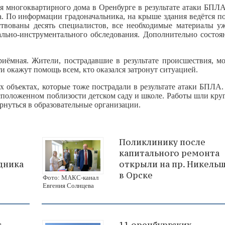
я многоквартирного дома в Оренбурге в результате атаки БПЛА
. По информации градоначальника, на крыше здания ведётся по
ствованы десять специалистов, все необходимые материалы у
ально‑инструментального обследования. Дополнительно состоя
иёмная. Жители, пострадавшие в результате происшествия, мо
и окажут помощь всем, кто оказался затронут ситуацией.
х объектах, которые тоже пострадали в результате атаки БПЛА
сположенном поблизости детском саду и школе. Работы шли кру
ернуться в образовательные организации.
Поликлинику после
капитального ремонта
дника
открыли на пр. Никель
в Орске
Фото: МАКС-канал
Евгения Солнцева
г
11 оренбургских