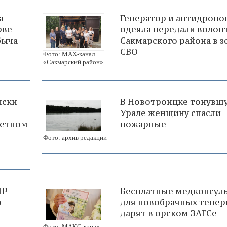
а
Генератор и антидроно
рве
одеяла передали волон
быча
Сакмарского района в з
СВО
Фото: МАХ-канал
«Сакмарский район»
иски
В Новотроицке тонувш
Урале женщину спасли
тетном
пожарные
Фото: архив редакции
НР
Бесплатные медконсул
ю
для новобрачных тепер
дарят в орском ЗАГСе
Фото: МАКС-канал