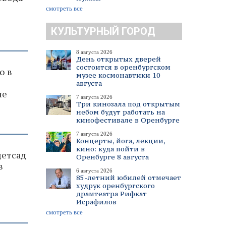
смотреть все
КУЛЬТУРНЫЙ ГОРОД
8 августа 2026
День открытых дверей
состоится в оренбургском
о в
музее космонавтики 10
августа
ие
7 августа 2026
Три кинозала под открытым
небом будут работать на
кинофестивале в Оренбурге
7 августа 2026
Концерты, йога, лекции,
кино: куда пойти в
детсад
Оренбурге 8 августа
в
6 августа 2026
85-летний юбилей отмечает
худрук оренбургского
драмтеатра Рифкат
Исрафилов
смотреть все