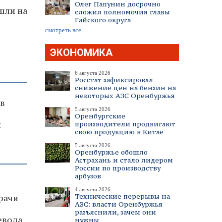
Олег Папунин досрочно
шли на
сложил полномочия главы
Гайского округа
смотреть все
ЭКОНОМИКА
6 августа 2026
Росстат зафиксировал
снижение цен на бензин на
некоторых АЗС Оренбуржья
 в
5 августа 2026
Оренбургские
и
производители продвигают
свою продукцию в Китае
5 августа 2026
Оренбуржье обошло
Астрахань и стало лидером
России по производству
арбузов
4 августа 2026
Технические перерывы на
врачи
АЗС: власти Оренбуржья
разъяснили, зачем они
евода
нужны