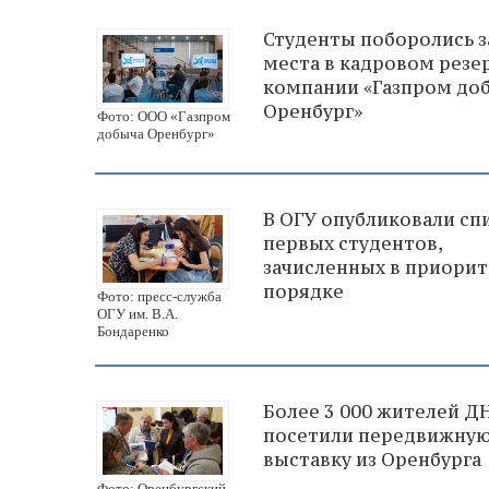
Студенты поборолись з
места в кадровом резе
компании «Газпром до
Оренбург»
Фото: ООО «Газпром
добыча Оренбург»
В ОГУ опубликовали сп
первых студентов,
зачисленных в приори
порядке
Фото: пресс-служба
ОГУ им. В.А.
Бондаренко
Более 3 000 жителей Д
посетили передвижну
выставку из Оренбурга
Фото: Оренбургский