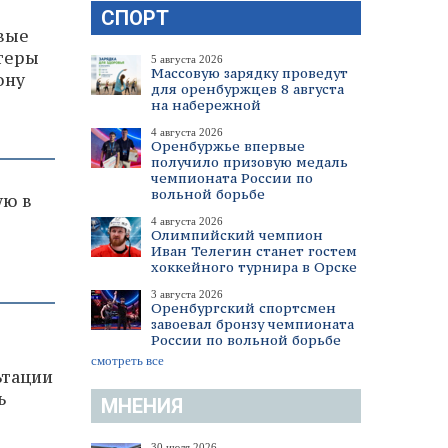
СПОРТ
вые
теры
5 августа 2026
Массовую зарядку проведут
ону
для оренбуржцев 8 августа
на набережной
4 августа 2026
Оренбуржье впервые
получило призовую медаль
чемпионата России по
вольной борьбе
ую в
4 августа 2026
Олимпийский чемпион
Иван Телегин станет гостем
хоккейного турнира в Орске
3 августа 2026
Оренбургский спортсмен
завоевал бронзу чемпионата
России по вольной борьбе
смотреть все
ьтации
ь
МНЕНИЯ
30 июля 2026