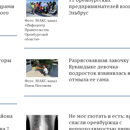
адрами
предпринимателей взо
ного
Эльбрус
Фото: МАКС-канал
«Инфоцентр
Правительства
Оренбургской
области»
торы
Разрисовавшая лавочку
Кувандыке девочка-
подросток извинилась 
отмыла ее сама
Фото: МАКС-канал
Павла Пахомова
айона
Не мог глотать и есть: 
спасли оренбуржца с
на 7
непроходимостью пищ