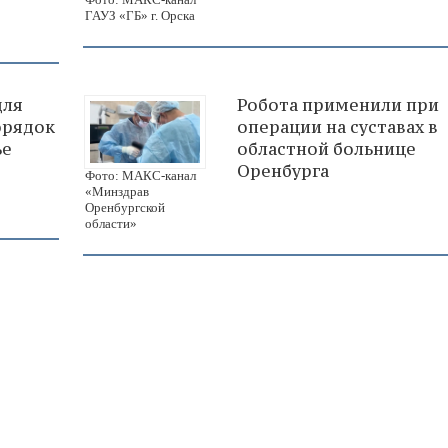
ГАУЗ «ГБ» г. Орска
для
Робота применили при
орядок
операции на суставах в
ье
областной больнице
Оренбурга
Фото: МАКС-канал
«Минздрав
Оренбургской
области»