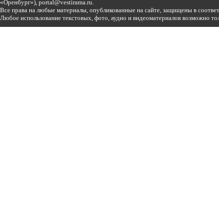
«Оренбург»),
portal@vestirama.ru.
Все права на любые материалы, опубликованные на сайте, защищены в соотве
Любое использование текстовых, фото, аудио и видеоматериалов возможно тол