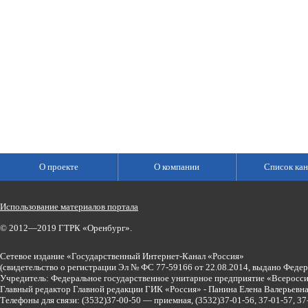
О проекте
О компании
Список кан
Использование материалов портала
© 2012—2019 ГТРК «Оренбург».
Сетевое издание «Государственный Интернет-Канал «Россия»
(свидетельство о регистрации Эл № ФС 77-59166 от 22.08.2014, выдано Феде
Учредитель: Федеральное государственное унитарное предприятие «Всеросси
Главный редактор Главной редакции ГИК «Россия» - Панина Елена Валерьев
Телефоны для связи:
(3532)37-00-50 — приемная,
(3532)37-01-56, 37-01-57, 