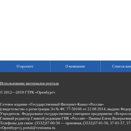
О проекте
О компании
Список кан
Использование материалов портала
© 2012—2019 ГТРК «Оренбург».
Сетевое издание «Государственный Интернет-Канал «Россия»
(свидетельство о регистрации Эл № ФС 77-59166 от 22.08.2014, выдано Феде
Учредитель: Федеральное государственное унитарное предприятие «Всеросси
Главный редактор Главной редакции ГИК «Россия» - Панина Елена Валерьев
Телефоны для связи:
(3532)37-00-50 — приемная,
(3532)37-01-56, 37-01-57, 
«Оренбург»),
portal@vestirama.ru.