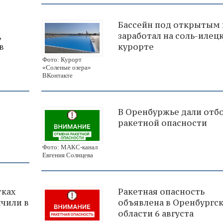
Бассейн под открытым
,
заработал на соль-илец
в
курорте
Фото: Курорт
«Соленые озера»
ВКонтакте
В Оренбуржье дали отб
ракетной опасности
Фото: МАКС-канал
Евгения Солнцева
тках
Ракетная опасность
чили в
объявлена в Оренбургс
области 6 августа