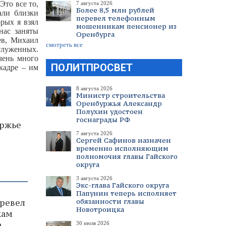
Это все то,
7 августа 2026
Более 8,5 млн рублей
али близки
перевел телефонным
орых я взял
мошенникам пенсионер из
нас заняты
Оренбурга
ев, Михаил
смотреть все
служенных.
чень много
ПОЛИТПРОСВЕТ
кадре – им
8 августа 2026
Министр строительства
Оренбуржья Александр
Полухин удостоен
госнаграды РФ
уржье
7 августа 2026
Сергей Сафинов назначен
временно исполняющим
полномочия главы Гайского
округа
3 августа 2026
Экс-глава Гайского округа
Папунин теперь исполняет
обязанности главы
еревел
Новотроицка
кам
а
30 июля 2026