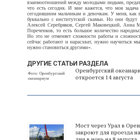
взаимоотношений между молодыми людьми, предатель
что есть сегодня. И мне кажется, что моя задач
сегодняшним мальчикам и девочкам. У меня, как в
буквально с институтской скамьи. Но они будут 
Алексей Серебряков, Сергей Маковецкий, Анна М
Пореченков, то есть большое количество народны
Но это не отменяет сложности работы и сложност
сейчас работают и нарасхват, нужно научиться м
нужно становиться другими».
ДРУГИЕ СТАТЬИ РАЗДЕЛА
Оренбургский океанар
Фото: Оренбургский
откроется 14 августа
океанариум
Мост через Урал в Оре
закроют для проезда на
дня в ночь на 8 августа