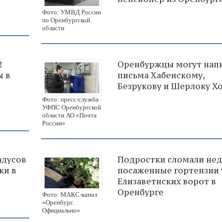
Фото: УМВД России
по Оренбургской
области
2
Оренбуржцы могут нап
ы в
письма Хабенскому,
Безрукову и Шерлоку Х
Фото: пресс-служба
УФПС Оренбургской
области АО «Почта
России»
адусов
Подростки сломали не
ки в
посаженные гортензии 
Елизаветнских ворот в
Оренбурге
Фото: МАКС-канал
«Оренбург.
Официально»