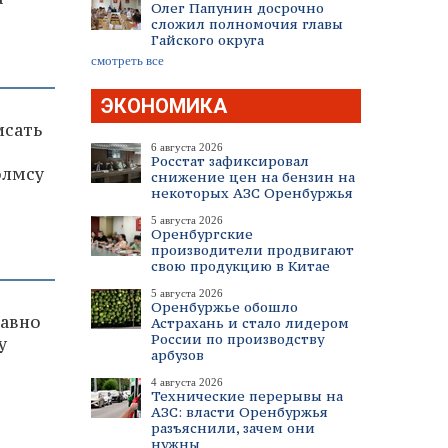
Олег Папунин досрочно
сложил полномочия главы
Гайского округа
смотреть все
ЭКОНОМИКА
исать
6 августа 2026
Росстат зафиксировал
олмсу
снижение цен на бензин на
некоторых АЗС Оренбуржья
5 августа 2026
Оренбургские
производители продвигают
свою продукцию в Китае
5 августа 2026
Оренбуржье обошло
давно
Астрахань и стало лидером
России по производству
у
арбузов
4 августа 2026
Технические перерывы на
АЗС: власти Оренбуржья
разъяснили, зачем они
нужны