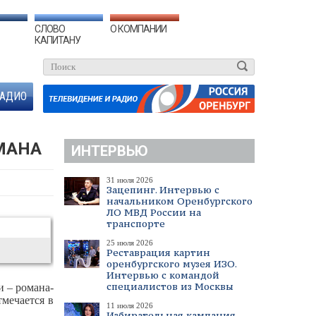
СЛОВО
О КОМПАНИИ
КАПИТАНУ
АДИО
МАНА
ИНТЕРВЬЮ
31 июля 2026
Зацепинг. Интервью с
начальником Оренбургского
ЛО МВД России на
транспорте
25 июля 2026
Реставрация картин
оренбургского музея ИЗО.
Интервью с командой
специалистов из Москвы
и – романа-
тмечается в
11 июля 2026
Избирательная кампания.