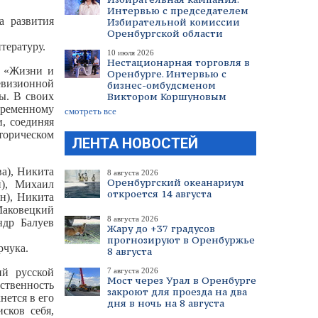
Интервью с председателем
а развития
Избирательной комиссии
Оренбургской области
тературу.
10 июля 2026
Нестационарная торговля в
т «Жизни и
Оренбурге. Интервью с
евизионной
бизнес-омбудсменом
ы. В своих
Виктором Коршуновым
овременному
смотреть все
, соединяя
торическом
ЛЕНТА НОВОСТЕЙ
а), Никита
8 августа 2026
Оренбургский океанариум
й), Михаил
откроется 14 августа
н), Никита
Маковецкий
8 августа 2026
ндр Балуев
Жару до +37 градусов
прогнозируют в Оренбуржье
рчука.
8 августа
ий русской
7 августа 2026
Мост через Урал в Оренбурге
тственность
закроют для проезда на два
нется в его
дня в ночь на 8 августа
сков себя,