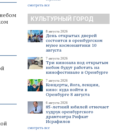
смотреть все
 небом
КУЛЬТУРНЫЙ ГОРОД
ком
8 августа 2026
День открытых дверей
состоится в оренбургском
музее космонавтики 10
августа
7 августа 2026
Три кинозала под открытым
небом будут работать на
ой
кинофестивале в Оренбурге
7 августа 2026
Концерты, йога, лекции,
кино: куда пойти в
Оренбурге 8 августа
6 августа 2026
85-летний юбилей отмечает
худрук оренбургского
драмтеатра Рифкат
Исрафилов
кой
смотреть все