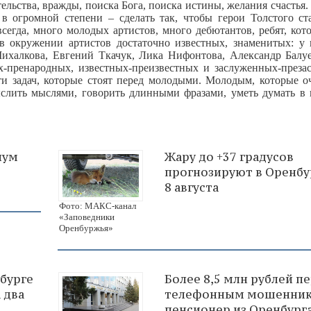
ства, вражды, поиска Бога, поиска истины, желания счастья. 
а в огромной степени – сделать так, чтобы герои Толстого ст
сегда, много молодых артистов, много дебютантов, ребят, кот
в окружении артистов достаточно известных, знаменитых: у 
ихалкова, Евгений Ткачук, Лика Нифонтова, Александр Балу
х-пренародных, известных-преизвестных и заслуженных-преза
и задач, которые стоят перед молодыми. Молодым, которые о
ыслить мыслями, говорить длинными фразами, уметь думать в 
иум
Жару до +37 градусов
прогнозируют в Оренб
8 августа
Фото: МАКС-канал
«Заповедники
Оренбуржья»
нбурге
Более 8,5 млн рублей п
 два
телефонным мошенни
пенсионер из Оренбург