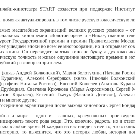
нлайн-кинотеатра START создается при поддержке Институт
, помогая актуализировать в том числе русскую классическую ли
 самых масштабных экранизаций великих русских романов – о
иональных кинопремий «Золотой орел» и «Ника», главной тел
реат Государственной премии и премии Правительства Москв
трет ушедшей эпохи во всем ее многообразии, но и открывает с
х книги. Он переводит на язык кино не букву, а дух классики
ическую точность и живое ощущение настоящего времени в ис
лубокий разговор со зрителем.
 (князь Андрей Болконский), Мария Золотухина (Наташа Ростов
 Курагина), Алексей Серебряков (князь Николай Болконски
(графиня Наталья Ростова), Евгений Кошелев (Анатоль Кураги
Друбецкая), Светлана Крючкова (Марья Ахросимова), Сергей 
атон Каратаев), Евгений Ткачук (Василий Денисов), Алекса
 и многие другие.
огосерийной экранизацией после выхода киноэпоса Сергея Бонда
ойна и мир» – одно из главных, краеугольных произведен
низировать такого рода вещи. Это, конечно, радость, но и отве
льна в любое время. И каждый из нас найдет в ней то, что отклик
историю, то выяснится, что это история любви, история пои