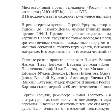
Многосерийный проект телеканала «Россия» и о
интернета (АНО «ИРИ») и банка ВТБ.
ВТБ поддерживает и сохраняет культурное наследие
В режиссерском кресле – Сергей Урсуляк, автор
судьбы» до «Тихого Дона», лауреат главных нац
премии ТЭФИ, Премии гильдии кинокритиков; лау
картинах Сергей Урсуляк не только воссоздает пор
зрителю вечные смыслы, заложенные творцами в и
масштаб событий и тонкую игру чувств, психолог
материале. Его экранизации – это всегда честный, г
Главные роли в проекте исполняют Никита Волков
Языков (Пьер Безухов), Варвара Бочкова (Элен
Пореченков (граф Илья Ростов), Анна Михалкова 
Ефремов (Фёдор Долохов), Лика Нифонтова (Анна 
(князь Василий Курагин), Александр Яценко (Пл
(Михаил Кутузов), Фёдор Федотов (Николай Ростов)
Картина станет первой за 60 лет отечественной мн
Сергей Урсуляк, режиссер: «Роман Толстого «В
литературы. Так сложилось, что мне доверяют экра
огромная. Классика замечательна тем, что она актуа
душе. Если очистить от наслоений толстовскую 