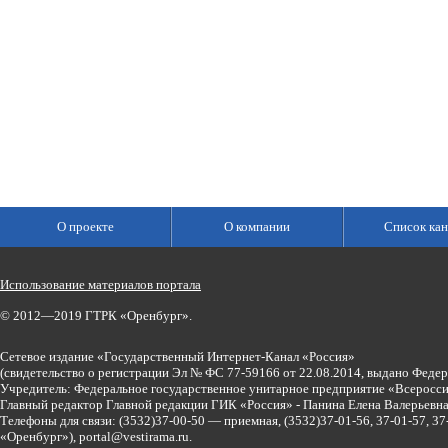
О проекте
О компании
Список кан
Использование материалов портала
© 2012—2019 ГТРК «Оренбург».
Сетевое издание «Государственный Интернет-Канал «Россия»
(свидетельство о регистрации Эл № ФС 77-59166 от 22.08.2014, выдано Феде
Учредитель: Федеральное государственное унитарное предприятие «Всеросси
Главный редактор Главной редакции ГИК «Россия» - Панина Елена Валерьев
Телефоны для связи:
(3532)37-00-50 — приемная,
(3532)37-01-56, 37-01-57, 
«Оренбург»),
portal@vestirama.ru.