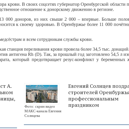
нора крови. В своих соцсетях губернатор Оренбургской области 
едственное отношение к донорскому движению в регионе.
13 000 доноров, из них свыше 2 000 – впервые. Больше поло
тносится к своему здоровью. В Оренбуржье более 11 000 почёт
медсёстрам и всем сотрудникам службы крови.
ая станция переливания крови провела более 34,5 тыс. донаций
отив антигена Rh (D). Так, за прошлый год заготовлено 54,5 л 
рата, который предотвращает резус-конфликт у беременных 
ст А.
Евгений Солнцев поздр
льном
строителей Оренбуржья
ьницы,
профессиональным
праздником
Фото: скрин видео
МАКС-канала Евгения
Солнцева