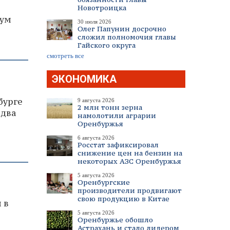
Новотроицка
иум
30 июля 2026
Олег Папунин досрочно
сложил полномочия главы
Гайского округа
смотреть все
ЭКОНОМИКА
бурге
9 августа 2026
2 млн тонн зерна
 два
намолотили аграрии
Оренбуржья
6 августа 2026
Росстат зафиксировал
снижение цен на бензин на
некоторых АЗС Оренбуржья
5 августа 2026
Оренбургские
производители продвигают
2
свою продукцию в Китае
 в
5 августа 2026
Оренбуржье обошло
Астрахань и стало лидером