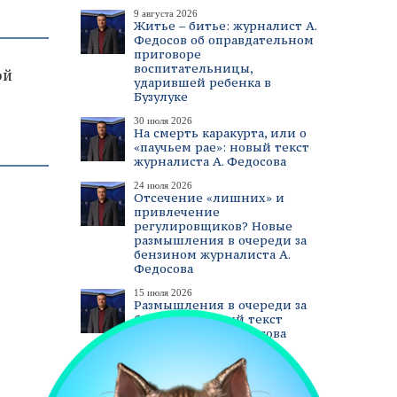
9 августа 2026
Житье – битье: журналист А.
Федосов об оправдательном
приговоре
воспитательницы,
ой
ударившей ребенка в
Бузулуке
30 июля 2026
На смерть каракурта, или о
«паучьем рае»: новый текст
журналиста А. Федосова
24 июля 2026
Отсечение «лишних» и
привлечение
регулировщиков? Новые
размышления в очереди за
бензином журналиста А.
Федосова
15 июля 2026
Размышления в очереди за
бензином. Новый текст
журналиста А. Федосова
смотреть все