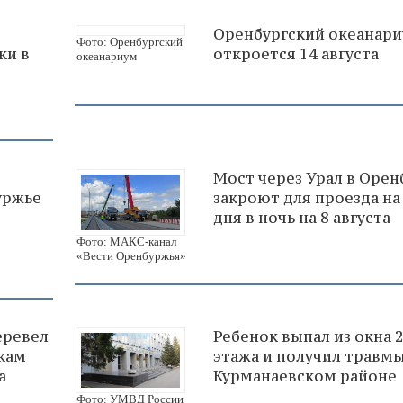
Оренбургский океанар
Фото: Оренбургский
ки в
откроется 14 августа
океанариум
Мост через Урал в Орен
уржье
закроют для проезда на
дня в ночь на 8 августа
Фото: МАКС-канал
«Вести Оренбуржья»
еревел
Ребенок выпал из окна 
кам
этажа и получил травмы
а
Курманаевском районе
Фото: УМВД России