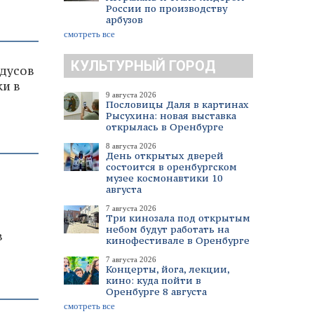
России по производству
арбузов
смотреть все
КУЛЬТУРНЫЙ ГОРОД
адусов
и в
9 августа 2026
Пословицы Даля в картинах
Рысухина: новая выставка
открылась в Оренбурге
8 августа 2026
День открытых дверей
состоится в оренбургском
музее космонавтики 10
августа
7 августа 2026
Три кинозала под открытым
небом будут работать на
в
кинофестивале в Оренбурге
7 августа 2026
Концерты, йога, лекции,
кино: куда пойти в
Оренбурге 8 августа
смотреть все