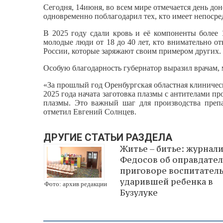
Сегодня, 14июня, во всем мире отмечается день до
одновременно поблагодарил тех, кто имеет непоср
В 2025 году сдали кровь и её компоненты более 
молодые люди от 18 до 40 лет, кто внимательно о
России, которые заряжают своим примером других.
Особую благодарность губернатор выразил врачам, 
«За прошлый год Оренбургская областная клиническ
2025 года начата заготовка плазмы с антителами пр
плазмы. Это важный шаг для производства препа
отметил Евгений Солнцев.
ДРУГИЕ СТАТЬИ РАЗДЕЛА
Житье – битье: журнали
Федосов об оправдате
приговоре воспитател
ударившей ребенка в
Фото: архив редакции
Бузулуке