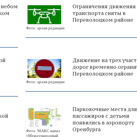
 небом
Ограничения движения
цком
транспорта сняты в
Переволоцком районе
Фото: архив редакции
ой
Движение на трех участ
дорог временно ограни
Переволоцком районе
Фото: архив редакции
Парковочные места для
кой
пассажиров с детьми
появились в аэропорту
Оренбурга
Фото: МАКС-канал
«Международный