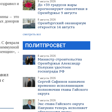
9 августа 2026
поздравил и
До +39 градусов жары
прогнозируют синоптики в
Оренбуржье 9 августа
вины – это
8 августа 2026
ных доноров
Оренбургский океанариум
откроется 14 августа
смотреть все
. С февраля
ПОЛИТПРОСВЕТ
изоиммунной
женщин», -
8 августа 2026
Министр строительства
Оренбуржья Александр
Полухин удостоен
госнаграды РФ
авил
7 августа 2026
 с
Сергей Сафинов назначен
временно исполняющим
полномочия главы Гайского
округа
3 августа 2026
Экс-глава Гайского округа
Папунин теперь исполняет
обязанности главы