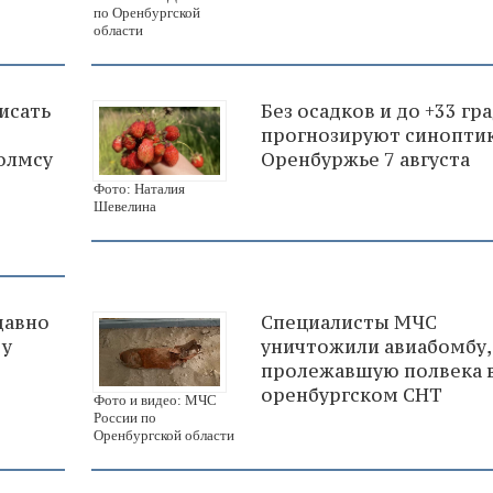
по Оренбургской
области
исать
Без осадков и до +33 гр
прогнозируют синоптик
олмсу
Оренбуржье 7 августа
Фото: Наталия
Шевелина
давно
Специалисты МЧС
 у
уничтожили авиабомбу,
пролежавшую полвека 
оренбургском СНТ
Фото и видео: МЧС
России по
Оренбургской области