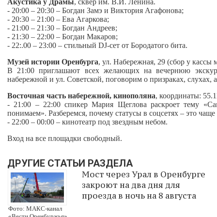
Акустика у Драмы
, сквер им. В.И. Ленина.
- 20:00 – 20:30 – Богдан Замэ и Виктория Агафонова;
- 20:30 – 21:00 – Ева Агаркова;
- 21:00 – 21:30 – Богдан Андреев;
- 21:30 – 22:00 – Богдан Макаров;
- 22:.00 – 23:00 – стильный DJ‑сет от Бородатого бита.
Музей истории Оренбурга
, ул. Набережная, 29 (сбор у кассы 
В 21:00 приглашают всех желающих на вечернюю экскур
набережной и ул. Советской, поговорим о призраках, слухах,
Восточная часть набережной, кинополяна
, координаты: 55.
- 21:00 – 22:00 спикер Мария Щеглова раскроет тему «С
понимаем». Разберемся, почему статусы в соцсетях – это чаще 
- 22:00 – 00:00 – кинотеатр под звездным небом.
Вход на все площадки свободный.
ДРУГИЕ СТАТЬИ РАЗДЕЛА
Мост через Урал в Оренбурге
закроют на два дня для
проезда в ночь на 8 августа
Фото: МАКС-канал
«Вести Оренбуржья»