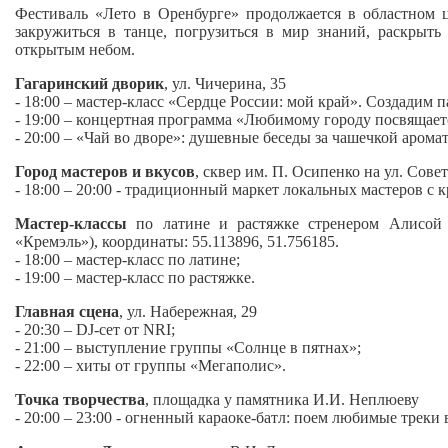
Фестиваль «Лето в Оренбурге» продолжается в областном ц
закружиться в танце, погрузиться в мир знаний, раскрыт
открытым небом.
Гагаринский дворик
, ул. Чичерина, 35
- 18:00 – мастер‑класс «Сердце России: мой край». Создадим
- 19:00 – концертная программа «Любимому городу посвящае
- 20:00 – «Чай во дворе»: душевные беседы за чашечкой аромат
Город мастеров и вкусов
, сквер им. П. Осипенко на ул. Сове
- 18:00 – 20:00 - традиционный маркет локальных мастеров с
Мастер-классы
по латине и растяжке стренером Алисой К
«Кремэль»), координаты: 55.113896, 51.756185.
- 18:00 – мастер‑класс по латине;
- 19:00 – мастер‑класс по растяжке.
Главная сцена
, ул. Набережная, 29
- 20:30 – DJ‑сет от NRI;
- 21:00 – выступление группы «Солнце в пятнах»;
- 22:00 – хиты от группы «Мегаполис».
Точка творчества
, площадка у памятника И.И. Неплюеву
- 20:00 – 23:00 - огненный караоке‑батл: поем любимые треки 