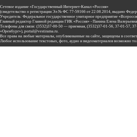
Сетевое издание «Государственный Интернет-Канал «Россия»
(свидетельство о регистрации Эл № ФС 77-59166 от 22.08.2014, выдано Феде
Учредитель: Федеральное государственное унитарное предприятие «Всеросси
Главный редактор Главной редакции ГИК «Россия» - Панина Елена Валерьев
Телефоны для связи:
(3532)37-00-50 — приемная,
(3532)37-01-56, 37-01-57, 
«Оренбург»),
portal@vestirama.ru.
Все права на любые материалы, опубликованные на сайте, защищены в соотве
Любое использование текстовых, фото, аудио и видеоматериалов возможно тол