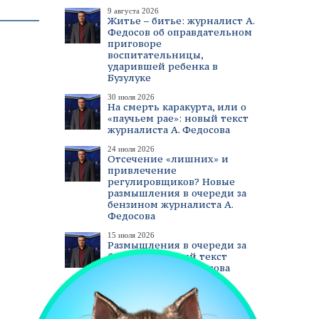
9 августа 2026
Житье – битье: журналист А.
Федосов об оправдательном
приговоре
воспитательницы,
ударившей ребенка в
Бузулуке
30 июля 2026
На смерть каракурта, или о
«паучьем рае»: новый текст
журналиста А. Федосова
24 июля 2026
Отсечение «лишних» и
привлечение
регулировщиков? Новые
размышления в очереди за
бензином журналиста А.
Федосова
15 июля 2026
Размышления в очереди за
бензином. Новый текст
журналиста А. Федосова
смотреть все