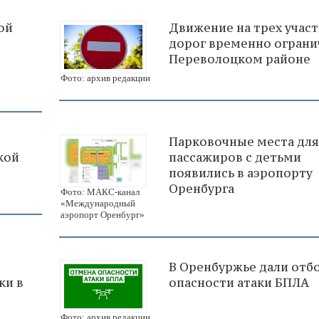
ой
Движение на трех участ
дорог временно ограни
Переволоцком районе
Фото: архив редакции
Парковочные места для
кой
пассажиров с детьми
появились в аэропорту
Оренбурга
Фото: МАКС-канал
«Международный
аэропорт Оренбург»
В Оренбуржье дали отб
ки в
опасности атаки БПЛА
Фото: архив редакции