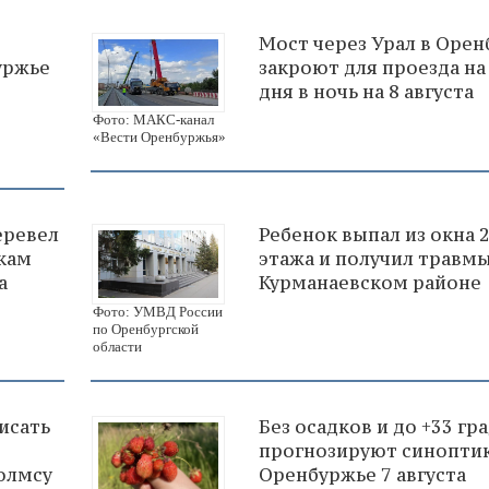
Мост через Урал в Орен
уржье
закроют для проезда на
дня в ночь на 8 августа
Фото: МАКС-канал
«Вести Оренбуржья»
еревел
Ребенок выпал из окна 
кам
этажа и получил травмы
а
Курманаевском районе
Фото: УМВД России
по Оренбургской
области
исать
Без осадков и до +33 гр
прогнозируют синоптик
олмсу
Оренбуржье 7 августа