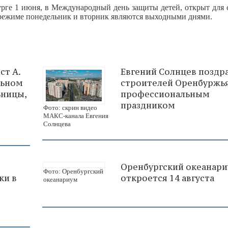
рге 1 июня, в Международный день защиты детей, открыт для 
м режиме понедельник и вторник являются выходными днями.
ст А.
Евгений Солнцев поздр
льном
строителей Оренбуржья
ьницы,
профессиональным
праздником
Фото: скрин видео
МАКС-канала Евгения
Солнцева
Оренбургский океанар
Фото: Оренбургский
ки в
откроется 14 августа
океанариум