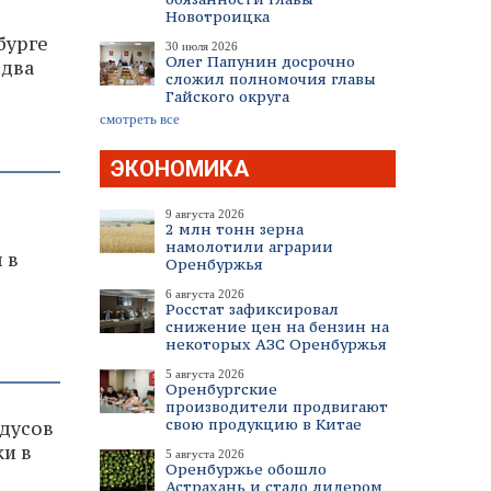
Новотроицка
бурге
30 июля 2026
Олег Папунин досрочно
 два
сложил полномочия главы
Гайского округа
смотреть все
ЭКОНОМИКА
9 августа 2026
2 млн тонн зерна
2
намолотили аграрии
 в
Оренбуржья
6 августа 2026
Росстат зафиксировал
снижение цен на бензин на
некоторых АЗС Оренбуржья
5 августа 2026
Оренбургские
производители продвигают
свою продукцию в Китае
адусов
и в
5 августа 2026
Оренбуржье обошло
Астрахань и стало лидером