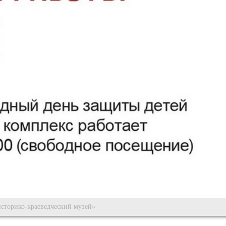
сторико-краеведческий музей»