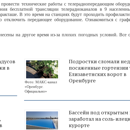
ровести технические работы с телерадиопередающим оборуд
ия бесплатной трансляции телерадиоканалов в 9 населенн
аракташе. В это время на станциях будут проходить профилакт
о отключить передающее оборудование. Ознакомиться с граф
есены на другое время из-за плохих погодных условий. Все 
адусов
Подростки сломали не
ки в
посаженные гортензии 
Елизаветнских ворот в
Оренбурге
Фото: МАКС-канал
«Оренбург.
Официально»
Бассейн под открытым
,
заработал на соль-илец
в
курорте