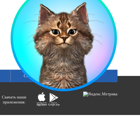
смотреть все
Сетка вещания
Скачать наши
приложения:
ологий и массовых коммуникаций).
ния»
бертовна.
акция портала ВЕСТИРАМА.
E-mail: gtrc@orenburg.rfn.ru (ГТРК