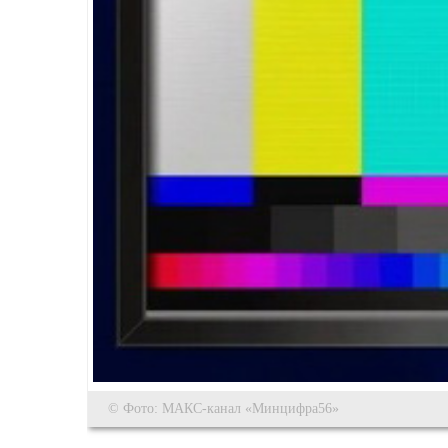
© Фото: МАКС-канал «Минцифра56»