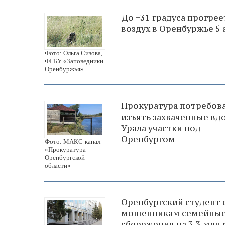
До +31 градуса прогрее
воздух в Оренбуржье 5 
Фото: Ольга Сизова,
ФГБУ «Заповедники
Оренбуржья»
Прокуратура потребов
изъять захваченные вд
Урала участки под
Оренбургом
Фото: МАКС-канал
«Прокуратура
Оренбургской
области»
Оренбургский студент 
мошенникам семейны
сбережения на 3,3 млн 