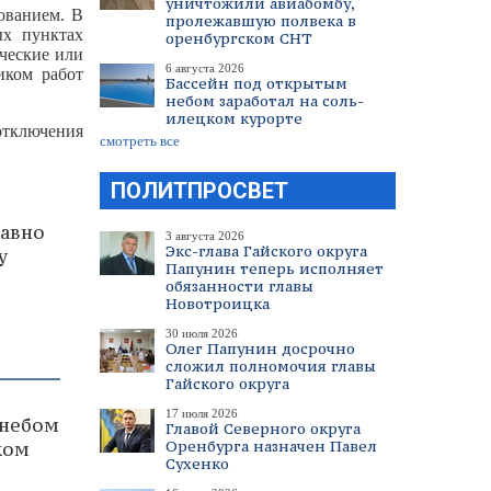
уничтожили авиабомбу,
ованием. В
пролежавшую полвека в
ых пунктах
оренбургском СНТ
ические или
6 августа 2026
иком работ
Бассейн под открытым
небом заработал на соль-
илецком курорте
отключения
смотреть все
ПОЛИТПРОСВЕТ
давно
3 августа 2026
Экс-глава Гайского округа
у
Папунин теперь исполняет
обязанности главы
Новотроицка
30 июля 2026
Олег Папунин досрочно
сложил полномочия главы
Гайского округа
17 июля 2026
 небом
Главой Северного округа
Оренбурга назначен Павел
ком
Сухенко