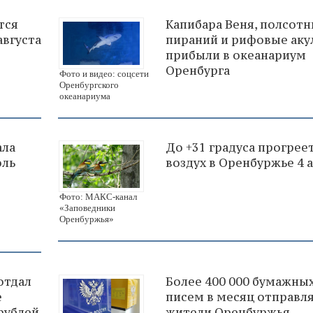
тся
Капибара Веня, полсотн
августа
пираний и рифовые аку
прибыли в океанариум
Оренбурга
Фото и видео: соцсети
Оренбургского
океанариума
ала
До +31 градуса прогрее
оль
воздух в Оренбуржье 4 а
Фото: МАКС-канал
«Заповедники
Оренбуржья»
отдал
Более 400 000 бумажны
е
писем в месяц отправл
рублей
жители Оренбуржья