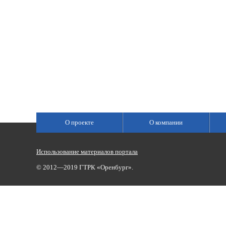
О проекте
О компании
Использование материалов портала
© 2012—2019 ГТРК «Оренбург».
Сетевое издание «Государственный Интернет-Канал «Россия»
(свидетельство о регистрации Эл № ФС 77-59166 от 22.08.2014,
Учредитель: Федеральное государственное унитарное предприяти
Главный редактор Главной редакции ГИК «Россия» - Панина Еле
Телефоны для связи:
(3532)37-00-50 — приемная,
(3532)37-01-56