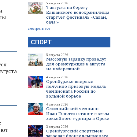
5 августа 2026
7 августа на берегу
и
Елшанского водохранилища
лы
стартует фестиваль «Салам,
бача!»
смотреть все
СПОРТ
5 августа 2026
Массовую зарядку проведут
для оренбуржцев 8 августа
тся
на набережной
вгуста
4 августа 2026
Оренбуржье впервые
получило призовую медаль
чемпионата России по
вольной борьбе
4 августа 2026
Олимпийский чемпион
Иван Телегин станет гостем
хоккейного турнира в Орске
х
3 августа 2026
яют
Оренбургский спортсмен
завоевал бронзу чемпионата