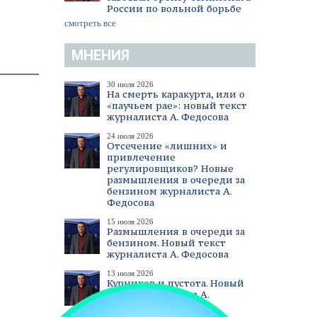
России по вольной борьбе
смотреть все
МНЕНИЯ
30 июля 2026
На смерть каракурта, или о
«паучьем рае»: новый текст
журналиста А. Федосова
24 июля 2026
Отсечение «лишних» и
привлечение
регулировщиков? Новые
размышления в очереди за
бензином журналиста А.
Федосова
15 июля 2026
Размышления в очереди за
бензином. Новый текст
журналиста А. Федосова
13 июля 2026
Курников и пустота. Новый
текст журналиста А.
Федосова