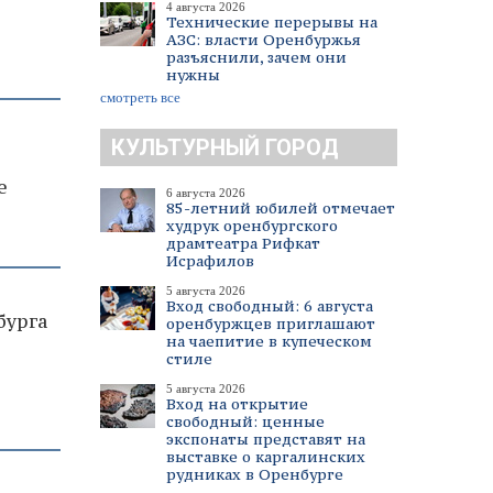
4 августа 2026
Технические перерывы на
АЗС: власти Оренбуржья
разъяснили, зачем они
нужны
смотреть все
КУЛЬТУРНЫЙ ГОРОД
е
6 августа 2026
85-летний юбилей отмечает
худрук оренбургского
драмтеатра Рифкат
Исрафилов
5 августа 2026
Вход свободный: 6 августа
бурга
оренбуржцев приглашают
на чаепитие в купеческом
стиле
5 августа 2026
Вход на открытие
свободный: ценные
экспонаты представят на
выставке о каргалинских
рудниках в Оренбурге