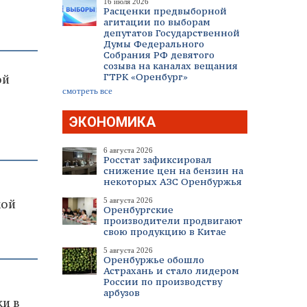
16 июля 2026
Расценки предвыборной
агитации по выборам
депутатов Государственной
Думы Федерального
Собрания РФ девятого
созыва на каналах вещания
ГТРК «Оренбург»
ой
смотреть все
ЭКОНОМИКА
6 августа 2026
Росстат зафиксировал
снижение цен на бензин на
некоторых АЗС Оренбуржья
5 августа 2026
кой
Оренбургские
производители продвигают
свою продукцию в Китае
5 августа 2026
Оренбуржье обошло
Астрахань и стало лидером
России по производству
арбузов
и в