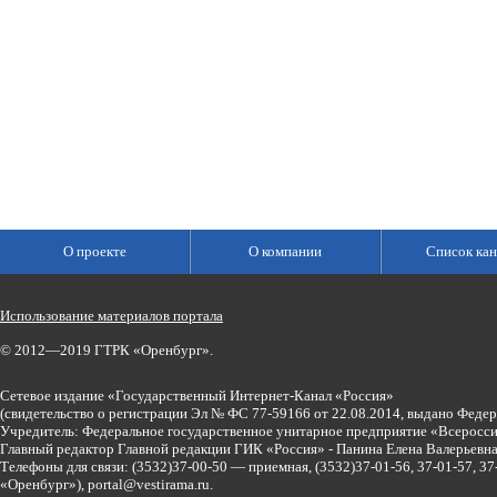
О проекте
О компании
Список кан
Использование материалов портала
© 2012—2019 ГТРК «Оренбург».
Сетевое издание «Государственный Интернет-Канал «Россия»
(свидетельство о регистрации Эл № ФС 77-59166 от 22.08.2014, выдано Феде
Учредитель: Федеральное государственное унитарное предприятие «Всеросси
Главный редактор Главной редакции ГИК «Россия» - Панина Елена Валерьев
Телефоны для связи:
(3532)37-00-50 — приемная,
(3532)37-01-56, 37-01-57, 
«Оренбург»),
portal@vestirama.ru.