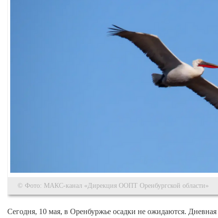
© Фото: МАКС-канал «Дирекция ООПТ Оренбургской области»
Сегодня, 10 мая, в Оренбуржье осадки не ожидаются. Дневная 