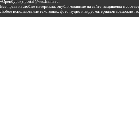
«Оренбург»),
portal@vestirama.ru.
Все права на любые материалы, опубликованные на сайте, защищены в соотве
Любое использование текстовых, фото, аудио и видеоматериалов возможно тол