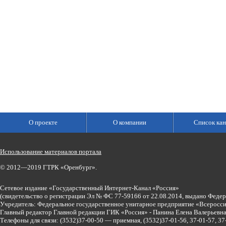
О проекте
О компании
Список кан
Использование материалов портала
© 2012—2019 ГТРК «Оренбург».
Сетевое издание «Государственный Интернет-Канал «Россия»
(свидетельство о регистрации Эл № ФС 77-59166 от 22.08.2014, выдано Феде
Учредитель: Федеральное государственное унитарное предприятие «Всеросси
Главный редактор Главной редакции ГИК «Россия» - Панина Елена Валерьев
Телефоны для связи:
(3532)37-00-50 — приемная,
(3532)37-01-56, 37-01-57, 