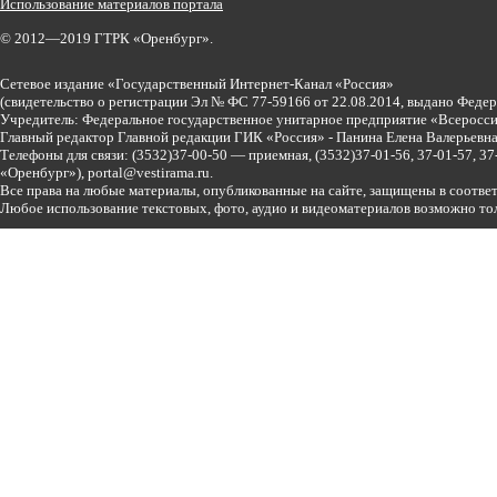
Использование материалов портала
© 2012—2019 ГТРК «Оренбург».
Сетевое издание «Государственный Интернет-Канал «Россия»
(свидетельство о регистрации Эл № ФС 77-59166 от 22.08.2014, выдано Феде
Учредитель: Федеральное государственное унитарное предприятие «Всеросси
Главный редактор Главной редакции ГИК «Россия» - Панина Елена Валерьев
Телефоны для связи:
(3532)37-00-50 — приемная,
(3532)37-01-56, 37-01-57, 
«Оренбург»),
portal@vestirama.ru.
Все права на любые материалы, опубликованные на сайте, защищены в соотве
Любое использование текстовых, фото, аудио и видеоматериалов возможно тол