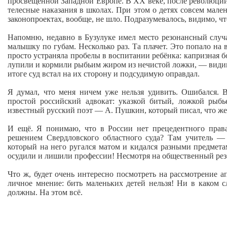
просвещённой Западной Европе. В XX веке, после революции, 
телесные наказания в школах. При этом о детях совсем мале
законопроектах, вообще, не шло. Подразумевалось, видимо, чт
Напомню, недавно в Бузулуке имел место резонансный случа
малышку по губам. Несколько раз. Та плачет. Это попало на в
просто устраняла пробелы в воспитании ребёнка: капризная бол
лупили и кормили рыбьим жиром из нечистой ложки, — видимо
итоге суд встал на их сторону и подсудимую оправдал.
Я думал, что меня ничем уже нельзя удивить. Ошибался.
простой российский адвокат: указкой битый, ложкой ры
известный русский поэт — А. Пушкин, который писал, что же
И ещё. Я понимаю, что в России нет прецедентного права
решением Свердловского областного суда? Там учитель —
который на него ругался матом и кидался разными предметами
осудили и лишили профессии! Несмотря на общественный рез
Что ж, будет очень интересно посмотреть на рассмотрение а
личное мнение: бить маленьких детей нельзя! Ни в каком с
должны. На этом всё.