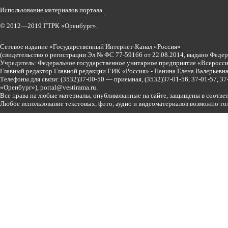
Использование материалов портала
© 2012—2019 ГТРК «Оренбург».
Сетевое издание «Государственный Интернет-Канал «Россия»
(свидетельство о регистрации Эл № ФС 77-59166 от 22.08.2014, выдано Феде
Учредитель: Федеральное государственное унитарное предприятие «Всеросси
Главный редактор Главной редакции ГИК «Россия» - Панина Елена Валерьев
Телефоны для связи:
(3532)37-00-50 — приемная,
(3532)37-01-56, 37-01-57, 
«Оренбург»),
portal@vestirama.ru.
Все права на любые материалы, опубликованные на сайте, защищены в соотве
Любое использование текстовых, фото, аудио и видеоматериалов возможно тол