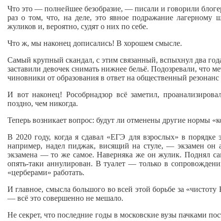
Что это — полнейшее безобразие, — писали и говорили блоге
раз о том, что, на деле, это явное подражание лагерному 
жуликов и, вероятно, судят о них по себе.
Что ж, мы наконец дописались! В хорошем смысле.
Самый крупный скандал, с этим связанный, вспыхнул два год
заставили девочек снимать нижнее бельё. Подозревали, что м
чиновники от образования в ответ на общественный резонанс с
И вот наконец! Рособрнадзор всё заметил, проанализирова
поздно, чем никогда.
Теперь возникает вопрос: будут ли отменены другие нормы «к
В 2020 году, когда я сдавал «ЕГЭ для взрослых» в порядке 
например, надел пиджак, висящий на стуле, — экзамен он 
экзамена — то же самое. Наверняка же он жулик. Поднял сам
опять‑таки аннулирован. В туалет — только в сопровождении
«церберами» работать.
И главное, смысла большого во всей этой борьбе за «чистот
— всё это совершенно не мешало.
Не секрет, что последние годы в московские вузы пачками по