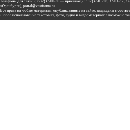
Телефоны для связи:
(3532)37-00-50 — приемная,
(3532)37-01-56, 37-01-57, 
«Оренбург»),
portal@vestirama.ru.
Все права на любые материалы, опубликованные на сайте, защищены в соотве
Любое использование текстовых, фото, аудио и видеоматериалов возможно тол