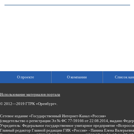
О проекте
О компании
Список кан
Использование материалов портала
© 2012—2019 ГТРК «Оренбург».
Сетевое издание «Государственный Интернет-Канал «Россия»
(свидетельство о регистрации Эл № ФС 77-59166 от 22.08.2014, выдано Феде
Учредитель: Федеральное государственное унитарное предприятие «Всеросси
Главный редактор Главной редакции ГИК «Россия» - Панина Елена Валерьев