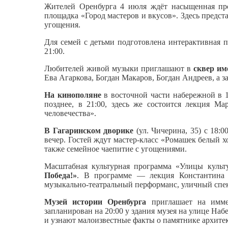
Жителей Оренбурга 4 июля ждёт насыщенная п
площадка «Город мастеров и вкусов». Здесь предст
угощения.
Для семей с детьми подготовлена интерактивная 
21:00.
Любителей живой музыки приглашают в
сквер им
Ева Агаркова, Богдан Макаров, Богдан Андреев, а з
На кинополяне
в восточной части набережной в 18
позднее, в 21:00, здесь же состоится лекция 
человечества».
В Гагаринском дворике
(ул. Чичерина, 35) с 18:
вечер. Гостей ждут мастер-класс «Ромашек белый 
также семейное чаепитие с угощениями.
Масштабная культурная программа «Улицы культу
Победа!»
. В программе — лекция Константина Е
музыкально-театральный перформанс, уличный спек
Музей истории Оренбурга
приглашает на имме
запланирован на 20:00 у здания музея на улице На
и узнают малоизвестные факты о памятнике архите