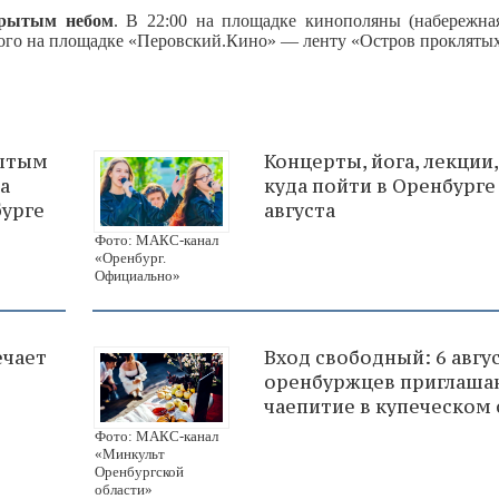
крытым небом
. В 22:00 на площадке кинополяны (набережна
кого на площадке «Перовский.Кино» — ленту «Остров проклятых
рытым
Концерты, йога, лекции,
а
куда пойти в Оренбурге
бурге
августа
Фото: МАКС-канал
«Оренбург.
Официально»
ечает
Вход свободный: 6 авгу
оренбуржцев приглаша
чаепитие в купеческом 
Фото: МАКС-канал
«Минкульт
Оренбургской
области»