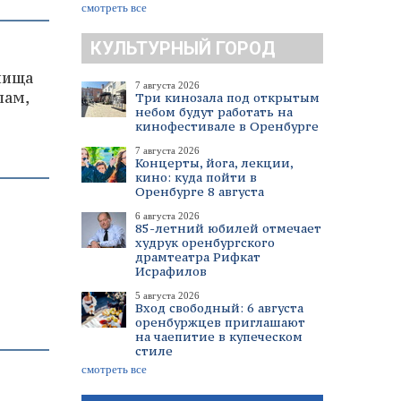
смотреть все
КУЛЬТУРНЫЙ ГОРОД
лища
7 августа 2026
лам,
Три кинозала под открытым
небом будут работать на
кинофестивале в Оренбурге
7 августа 2026
Концерты, йога, лекции,
кино: куда пойти в
Оренбурге 8 августа
6 августа 2026
85-летний юбилей отмечает
худрук оренбургского
драмтеатра Рифкат
Исрафилов
5 августа 2026
Вход свободный: 6 августа
оренбуржцев приглашают
на чаепитие в купеческом
стиле
смотреть все