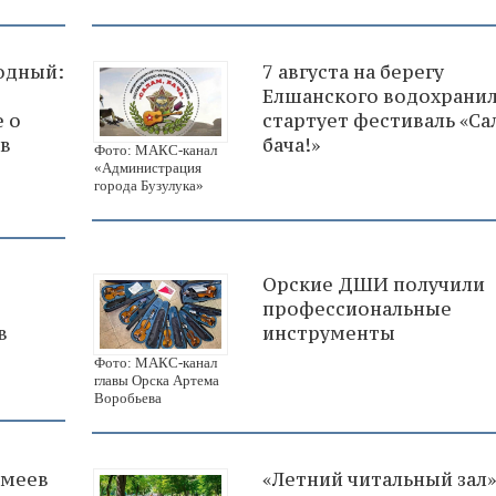
одный:
7 августа на берегу
Елшанского водохрани
е о
стартует фестиваль «Са
 в
бача!»
Фото: МАКС-канал
«Администрация
города Бузулука»
Орские ДШИ получили
профессиональные
в
инструменты
Фото: МАКС-канал
главы Орска Артема
Воробьева
змеев
«Летний читальный зал»