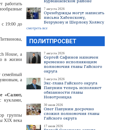
Курманаевском районе
т работать
знообразные
7 августа 2026
Оренбуржцы могут написать
письма Хабенскому,
Безрукову и Шерлоку Холмсу
 с 19:00 до
смотреть все
 Литвинова,
ПОЛИТПРОСВЕТ
7 августа 2026
ch House, а
Сергей Сафинов назначен
то в жизни
временно исполняющим
полномочия главы Гайского
округа
ут семейный
3 августа 2026
Буяновым, а
Экс-глава Гайского округа
Папунин теперь исполняет
обязанности главы
е «Салют,
Новотроицка
с куклами,
30 июля 2026
Олег Папунин досрочно
сложил полномочия главы
ор группы
Гайского округа
мы XIX века
17 июля 2026