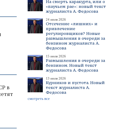
На смерть каракурта, или о
«паучьем рае»: новый текст
журналиста А. Федосова
24 июля 2026
Отсечение «лишних» и
привлечение
регулировщиков? Новые
я
размышления в очереди за
бензином журналиста А.
Федосова
15 июля 2026
Размышления в очереди за
бензином. Новый текст
журналиста А. Федосова
13 июля 2026
Курников и пустота. Новый
СР в
текст журналиста А.
Федосова
метят
смотреть все