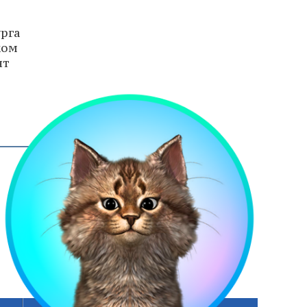
урга
ком
нт