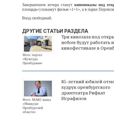
Завершением вечера станут
кинопоказы под от
площадь») покажут фильм «1+1», а в парке Перовс
Вход свободный.
ДРУГИЕ СТАТЬИ РАЗДЕЛА
Три кинозала под отк
небом будут работать н
кинофестивале в Орен
Фото: портал
«Культура
Оренбуржья»
85-летний юбилей отм
худрук оренбургского
драмтеатра Рифкат
Исрафилов
Фото: МАКС-канал
«Минкульт
Оренбургской
области»