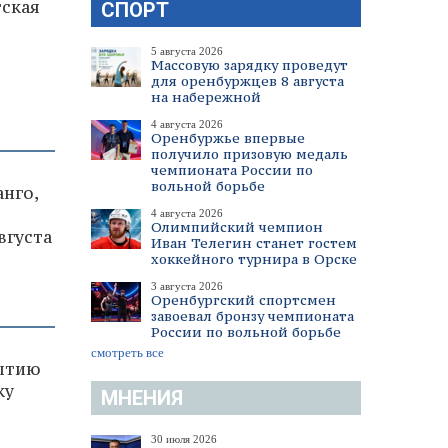
тская
СПОРТ
5 августа 2026
Массовую зарядку проведут
для оренбуржцев 8 августа
на набережной
4 августа 2026
Оренбуржье впервые
получило призовую медаль
чемпионата России по
вольной борьбе
нго,
4 августа 2026
Олимпийский чемпион
вгуста
Иван Телегин станет гостем
хоккейного турнира в Орске
3 августа 2026
Оренбургский спортсмен
завоевал бронзу чемпионата
России по вольной борьбе
смотреть все
рытию
ку
МНЕНИЯ
30 июля 2026