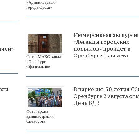
«Администрация
города Орска»
Иммерсивная экскурси
«Легенды городских
ичей»
подвалов» пройдет в
Оренбурге 1 августа
Фото: МАКС-канал
«Оренбург.
Официально»
али
В парке им. 50-летия СС
Оренбурге 2 августа от
День ВДВ
Фото: архив
администрации
Оренбурга