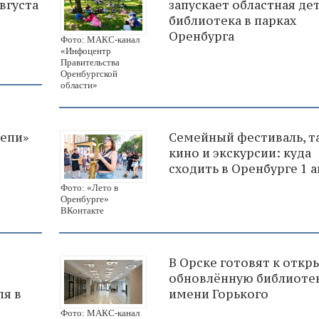
вгуста
запускает областная де
библиотека в парках
Оренбурга
Фото: МАКС-канал
«Инфоцентр
Правительства
Оренбургской
области»
тепи»
Семейный фестиваль, та
кино и экскурсии: куда
сходить в Оренбурге 1 а
Фото: «Лето в
Оренбурге»
ВКонтакте
В Орске готовят к отк
обновлённую библиоте
ля в
имени Горького
Фото: МАКС-канал