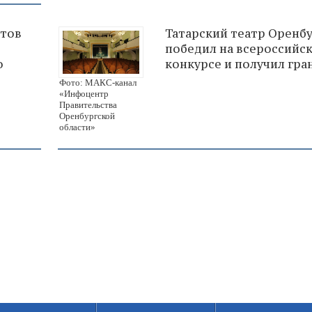
атов
Татарский театр Оренб
победил на всероссийс
о
конкурсе и получил гра
Фото: МАКС-канал
«Инфоцентр
Правительства
Оренбургской
области»