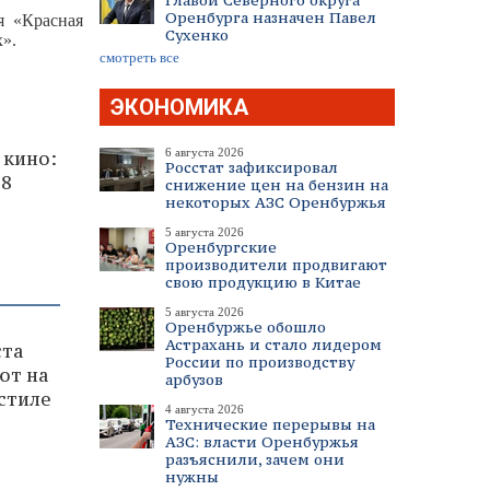
Главой Северного округа
Оренбурга назначен Павел
я «Красная
Сухенко
».
смотреть все
ЭКОНОМИКА
6 августа 2026
 кино:
Росстат зафиксировал
 8
снижение цен на бензин на
некоторых АЗС Оренбуржья
5 августа 2026
Оренбургские
производители продвигают
свою продукцию в Китае
5 августа 2026
Оренбуржье обошло
Астрахань и стало лидером
ста
России по производству
ют на
арбузов
стиле
4 августа 2026
Технические перерывы на
АЗС: власти Оренбуржья
разъяснили, зачем они
нужны