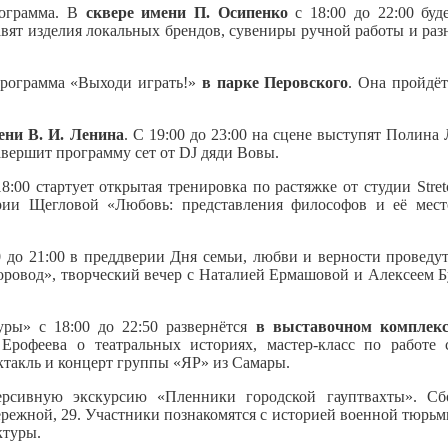
рограмма. В
сквере имени П. Осипенко
с 18:00 до 22:00 буде
авят изделия локальных брендов, сувениры ручной работы и ра
программа «Выходи играть!»
в парке Перовского
. Она пройдёт
ени В. И. Ленина
. С 19:00 до 23:00 на сцене выступят Полина
авершит программу сет от DJ дяди Вовы.
:00 стартует открытая тренировка по растяжке от студии Stret
Марии Щегловой «Любовь: представления философов и её мес
00 до 21:00 в преддверии Дня семьи, любви и верности провед
хоровод», творческий вечер с Наталией Ермашовой и Алексеем 
ры» с 18:00 до 22:50 развернётся
в выставочном комплекс
рофеева о театральных историях, мастер-класс по работе 
такль и концерт группы «ЯР» из Самары.
рсивную экскурсию «Пленники городской гауптвахты». Сб
бережной, 29. Участники познакомятся с историей военной тюрь
ктуры.