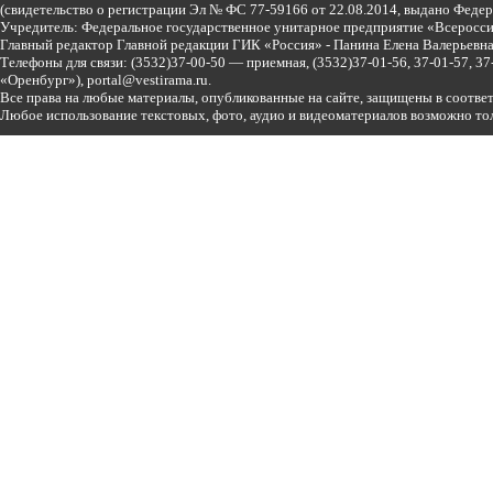
(свидетельство о регистрации Эл № ФС 77-59166 от 22.08.2014, выдано Феде
Учредитель: Федеральное государственное унитарное предприятие «Всеросси
Главный редактор Главной редакции ГИК «Россия» - Панина Елена Валерьев
Телефоны для связи:
(3532)37-00-50 — приемная,
(3532)37-01-56, 37-01-57, 
«Оренбург»),
portal@vestirama.ru.
Все права на любые материалы, опубликованные на сайте, защищены в соотве
Любое использование текстовых, фото, аудио и видеоматериалов возможно тол