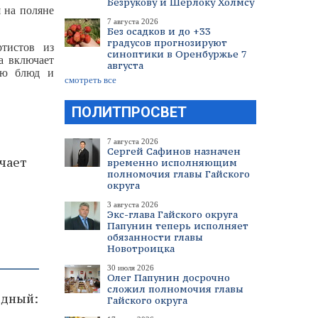
Безрукову и Шерлоку Холмсу
 на поляне
7 августа 2026
Без осадков и до +33
градусов прогнозируют
ртистов из
синоптики в Оренбуржье 7
а включает
августа
цию блюд и
смотреть все
ПОЛИТПРОСВЕТ
7 августа 2026
Сергей Сафинов назначен
чает
временно исполняющим
полномочия главы Гайского
округа
3 августа 2026
Экс-глава Гайского округа
Папунин теперь исполняет
обязанности главы
Новотроицка
30 июля 2026
Олег Папунин досрочно
сложил полномочия главы
одный:
Гайского округа