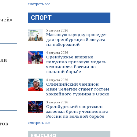
смотреть все
СПОРТ
ичей»
5 августа 2026
Массовую зарядку проведут
для оренбуржцев 8 августа
на набережной
4 августа 2026
Оренбуржье впервые
али
получило призовую медаль
чемпионата России по
вольной борьбе
4 августа 2026
Олимпийский чемпион
Иван Телегин станет гостем
хоккейного турнира в Орске
3 августа 2026
Оренбургский спортсмен
завоевал бронзу чемпионата
России по вольной борьбе
тов
смотреть все
МНЕНИЯ
о