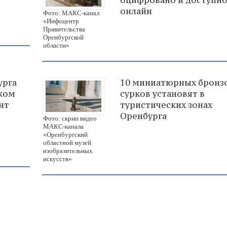
онлайн
Фото: МАКС-канал
«Инфоцентр
Правительства
Оренбургской
области»
урга
10 миниатюрных бронз
ском
сурков установят в
нт
туристических зонах
Оренбурга
Фото: скрин видео
МАКС-канала
«Оренбургский
областной музей
изобразительных
искусств»