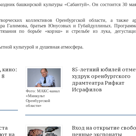
здник башкирской культуры «Сабантуй». Он состоится 30 мая
ворческих коллективов Оренбургской области, а также а
ара Галимова, братьев Юнусовых и Губайдуллиных. Программ
стязания по борьбе «корэш» и стрельбе из лука, дегуста
бытной культурой и душевная атмосфера.
, кино:
85-летний юбилей отме
 8
худрук оренбургского
драмтеатра Рифкат
Исрафилов
Фото: МАКС-канал
«Минкульт
Оренбургской
области»
ста
Вход на открытие своб
ют на
ценные экспонаты