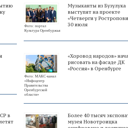
рытию
Музыканты из Бузулука
ку
выступят на проекте
«Четверги у Ростропов
30 июля
Фото: портал
Культура Оренбуржья
я
«Хоровод народов» нач
рисовать на фасаде ДК
«Россия» в Оренбурге
Фото: МАКС-канал
«Инфоцентр
Правительства
Оренбургской
области»
СР в
Более 40 тысяч экспона
метят
музея Новотроицка
оцифровано и доступн