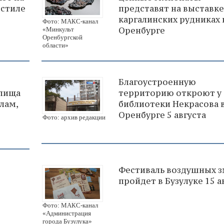
 стиле
представят на выставке
каргалинских рудниках 
Фото: МАКС-канал
Оренбурге
«Минкульт
Оренбургской
области»
Благоустроенную
лища
территорию откроют у
лам,
библиотеки Некрасова 
Оренбурге 5 августа
Фото: архив редакции
Фестиваль воздушных з
пройдет в Бузулуке 15 а
Фото: МАКС-канал
«Администрация
города Бузулука»