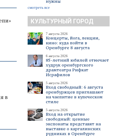
нужны
смотреть все
епи»
КУЛЬТУРНЫЙ ГОРОД
7 августа 2026
Концерты, йога, лекции,
кино: куда пойти в
Оренбурге 8 августа
6 августа 2026
85-летний юбилей отмечает
худрук оренбургского
драмтеатра Рифкат
Исрафилов
5 августа 2026
Вход свободный: 6 августа
оренбуржцев приглашают
я в
на чаепитие в купеческом
стиле
5 августа 2026
Вход на открытие
свободный: ценные
экспонаты представят на
выставке о каргалинских
рудниках в Оренбурге