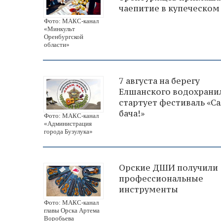
чаепитие в купеческом
Фото: МАКС-канал
«Минкульт
Оренбургской
области»
7 августа на берегу
Елшанского водохрани
стартует фестиваль «Са
бача!»
Фото: МАКС-канал
«Администрация
города Бузулука»
Орские ДШИ получили
профессиональные
инструменты
Фото: МАКС-канал
главы Орска Артема
Воробьева