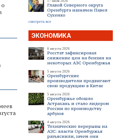
17 июля 2026
 о
Главой Северного округа
Оренбурга назначен Павел
в
Сухенко
смотреть все
ЭКОНОМИКА
6 августа 2026
Росстат зафиксировал
снижение цен на бензин на
некоторых АЗС Оренбуржья
в
5 августа 2026
Оренбургские
производители продвигают
свою продукцию в Китае
5 августа 2026
Оренбуржье обошло
Астрахань и стало лидером
меев
России по производству
вгуста
арбузов
4 августа 2026
Технические перерывы на
АЗС: власти Оренбуржья
разъяснили, зачем они