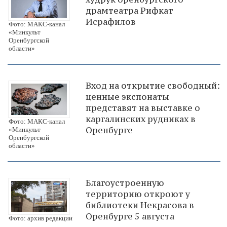
драмтеатра Рифкат
Исрафилов
Фото: МАКС-канал
«Минкульт
Оренбургской
области»
Вход на открытие свободный:
ценные экспонаты
представят на выставке о
каргалинских рудниках в
Фото: МАКС-канал
Оренбурге
«Минкульт
Оренбургской
области»
Благоустроенную
территорию откроют у
библиотеки Некрасова в
Оренбурге 5 августа
Фото: архив редакции