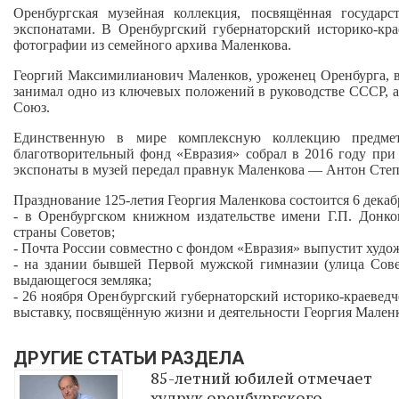
Оренбургская музейная коллекция, посвящённая государ
экспонатами. В Оренбургский губернаторский историко‑кр
фотографии из семейного архива Маленкова.
Георгий Максимилианович Маленков, уроженец Оренбурга, в
занимал одно из ключевых положений в руководстве СССР, а 
Союз.
Единственную в мире комплексную коллекцию предмет
благотворительный фонд «Евразия» собрал в 2016 году пр
экспонаты в музей передал правнук Маленкова — Антон Степ
Празднование 125‑летия Георгия Маленкова состоится 6 декаб
- в Оренбургском книжном издательстве имени Г.П. Донко
страны Советов;
- Почта России совместно с фондом «Евразия» выпустит худо
- на здании бывшей Первой мужской гимназии (улица Совет
выдающегося земляка;
- 26 ноября Оренбургский губернаторский историко‑краевед
выставку, посвящённую жизни и деятельности Георгия Маленк
ДРУГИЕ СТАТЬИ РАЗДЕЛА
85-летний юбилей отмечает
худрук оренбургского