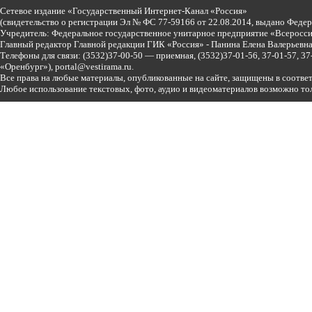
Сетевое издание «Государственный Интернет-Канал «Россия»
(свидетельство о регистрации Эл № ФС 77-59166 от 22.08.2014, выдано Феде
Учредитель: Федеральное государственное унитарное предприятие «Всеросси
Главный редактор Главной редакции ГИК «Россия» - Панина Елена Валерьев
Телефоны для связи:
(3532)37-00-50 — приемная,
(3532)37-01-56, 37-01-57, 
«Оренбург»),
portal@vestirama.ru.
Все права на любые материалы, опубликованные на сайте, защищены в соотве
Любое использование текстовых, фото, аудио и видеоматериалов возможно тол