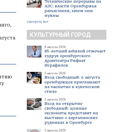
Технические перерывы на
АЗС: власти Оренбуржья
разъяснили, зачем они
нужны
смотреть все
нго,
КУЛЬТУРНЫЙ ГОРОД
вгуста
6 августа 2026
85-летний юбилей отмечает
худрук оренбургского
драмтеатра Рифкат
Исрафилов
5 августа 2026
рытию
Вход свободный: 6 августа
оренбуржцев приглашают
ку
на чаепитие в купеческом
стиле
5 августа 2026
Вход на открытие
свободный: ценные
экспонаты представят на
выставке о каргалинских
рудниках в Оренбурге
5 августа 2026