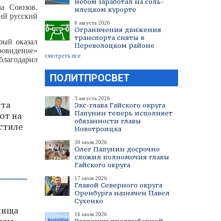
небом заработал на соль-
ма Союзов.
илецком курорте
кий русский
6 августа 2026
Ограничения движения
транспорта сняты в
рый оказал
Переволоцком районе
ровидение»
смотреть все
благодарил
ПОЛИТПРОСВЕТ
3 августа 2026
ста
Экс-глава Гайского округа
Папунин теперь исполняет
ют на
обязанности главы
стиле
Новотроицка
30 июля 2026
Олег Папунин досрочно
сложил полномочия главы
Гайского округа
17 июля 2026
Главой Северного округа
Оренбурга назначен Павел
Сухенко
лища
16 июля 2026