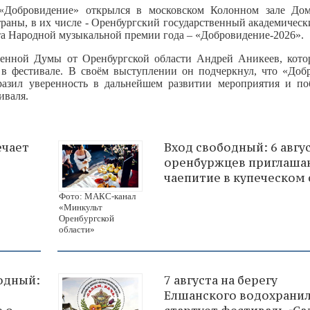
«Добровидение» открылся в московском Колонном зале До
траны, в их числе - Оренбургский государственный академичес
ата Народной музыкальной премии года – «Добровидение‑2026».
твенной Думы от Оренбургской области Андрей Аникеев, кото
в фестивале. В своём выступлении он подчеркнул, что «Доб
азил уверенность в дальнейшем развитии мероприятия и по
иваля.
ечает
Вход свободный: 6 авгу
оренбуржцев приглаша
чаепитие в купеческом 
Фото: МАКС-канал
«Минкульт
Оренбургской
области»
одный:
7 августа на берегу
Елшанского водохрани