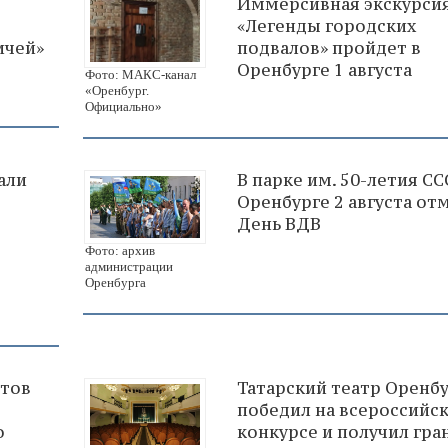
Иммерсивная экскурси
«Легенды городских
ичей»
подвалов» пройдет в
Оренбурге 1 августа
Фото: МАКС-канал
«Оренбург.
Официально»
али
В парке им. 50-летия СС
Оренбурге 2 августа от
День ВДВ
Фото: архив
администрации
Оренбурга
атов
Татарский театр Оренб
победил на всероссийс
о
конкурсе и получил гра