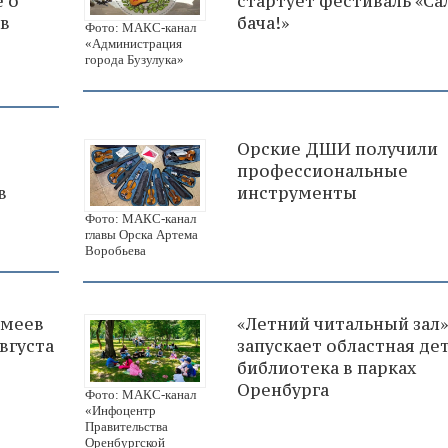
е о
стартует фестиваль «Са
 в
бача!»
Фото: МАКС-канал
«Администрация
города Бузулука»
Орские ДШИ получили
профессиональные
в
инструменты
Фото: МАКС-канал
главы Орска Артема
Воробьева
змеев
«Летний читальный зал»
вгуста
запускает областная де
библиотека в парках
Оренбурга
Фото: МАКС-канал
«Инфоцентр
Правительства
Оренбургской