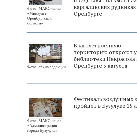
представят на выставк
каргалинских рудниках
Фото: МАКС-канал
Оренбурге
«Минкульт
Оренбургской
области»
Благоустроенную
территорию откроют у
библиотеки Некрасова 
Оренбурге 5 августа
Фото: архив редакции
Фестиваль воздушных 
пройдет в Бузулуке 15 а
Фото: МАКС-канал
«Администрация
города Бузулука»