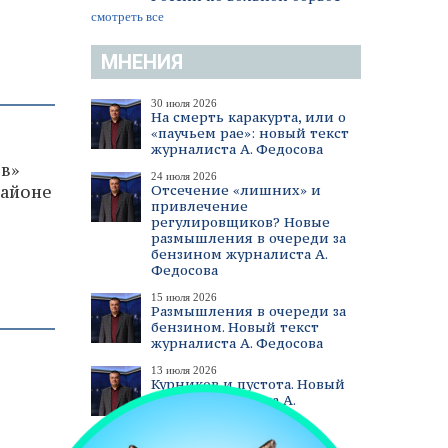
смотреть все
МНЕНИЯ
30 июля 2026
На смерть каракурта, или о
«паучьем рае»: новый текст
журналиста А. Федосова
в»
24 июля 2026
районе
Отсечение «лишних» и
привлечение
регулировщиков? Новые
размышления в очереди за
бензином журналиста А.
Федосова
15 июля 2026
Размышления в очереди за
бензином. Новый текст
журналиста А. Федосова
13 июля 2026
Курников и пустота. Новый
текст журналиста А.
Федосова
смотреть все