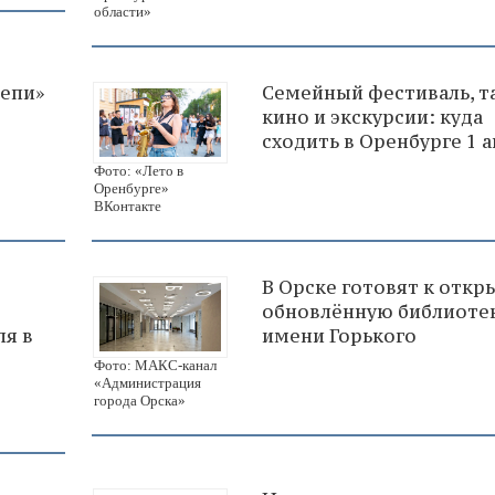
области»
тепи»
Семейный фестиваль, та
кино и экскурсии: куда
сходить в Оренбурге 1 а
Фото: «Лето в
Оренбурге»
ВКонтакте
В Орске готовят к отк
обновлённую библиоте
ля в
имени Горького
Фото: МАКС-канал
«Администрация
города Орска»