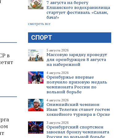
я
7 августа на берегу
Елшанского водохранилища
стартует фестиваль «Салам,
бача!»
смотреть все
СПОРТ
5 августа 2026
Массовую зарядку проведут
СР в
для оренбуржцев 8 августа
метят
на набережной
4 августа 2026
Оренбуржье впервые
получило призовую медаль
чемпионата России по
вольной борьбе
4 августа 2026
Олимпийский чемпион
Иван Телегин станет гостем
хоккейного турнира в Орске
урга
3 августа 2026
ком
Оренбургский спортсмен
завоевал бронзу чемпионата
нт
России по вольной борьбе