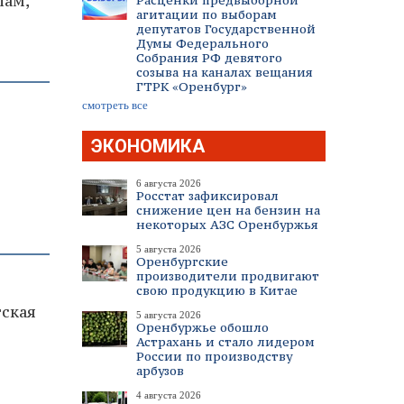
лам,
Расценки предвыборной
агитации по выборам
депутатов Государственной
Думы Федерального
Собрания РФ девятого
созыва на каналах вещания
ГТРК «Оренбург»
смотреть все
ЭКОНОМИКА
6 августа 2026
Росстат зафиксировал
снижение цен на бензин на
некоторых АЗС Оренбуржья
5 августа 2026
Оренбургские
производители продвигают
свою продукцию в Китае
тская
5 августа 2026
Оренбуржье обошло
Астрахань и стало лидером
России по производству
арбузов
4 августа 2026