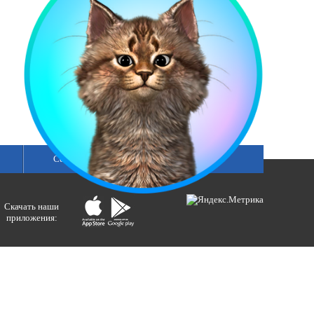
Сетка вещания
Скачать наши
приложения:
ологий и массовых коммуникаций).
ния»
бертовна.
акция портала ВЕСТИРАМА.
E-mail: gtrc@orenburg.rfn.ru (ГТРК