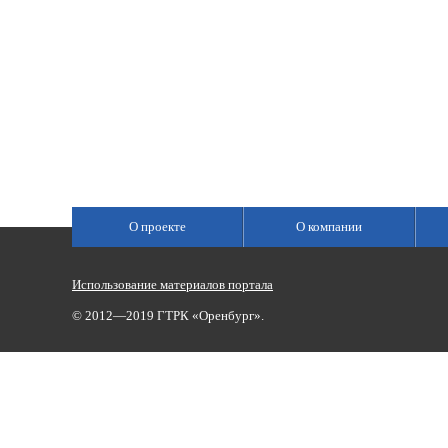
О проекте
О компании
Использование материалов портала
© 2012—2019 ГТРК «Оренбург».
Сетевое издание «Государственный Интернет-Канал «Россия»
(свидетельство о регистрации Эл № ФС 77-59166 от 22.08.2014,
Учредитель: Федеральное государственное унитарное предприяти
Главный редактор Главной редакции ГИК «Россия» - Панина Еле
Телефоны для связи:
(3532)37-00-50 — приемная,
(3532)37-01-56
«Оренбург»),
portal@vestirama.ru.