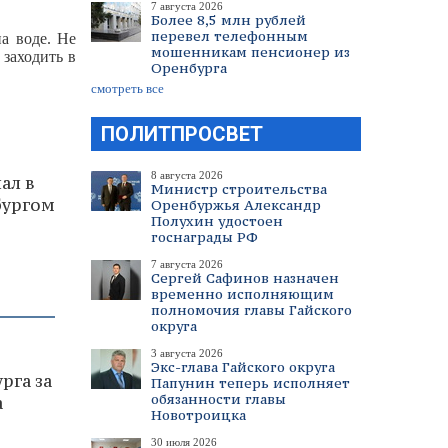
7 августа 2026
Более 8,5 млн рублей
перевел телефонным
а воде. Не
мошенникам пенсионер из
 заходить в
Оренбурга
смотреть все
ПОЛИТПРОСВЕТ
8 августа 2026
ал в
Министр строительства
бургом
Оренбуржья Александр
Полухин удостоен
госнаграды РФ
7 августа 2026
Сергей Сафинов назначен
временно исполняющим
полномочия главы Гайского
округа
3 августа 2026
Экс-глава Гайского округа
рга за
Папунин теперь исполняет
обязанности главы
а
Новотроицка
30 июля 2026