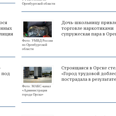
Оренбургской области
ося
Дочь-школьницу привле
енных
торговле наркотиками
олиция
супружеская пара в Оре
Фото: УМВД России
по Оренбургской
области
о
Строящаяся в Орске сте
в под
«Город трудовой добле
пострадала в результат
Фото: МАКС-канал
«Администрация
города Орска»