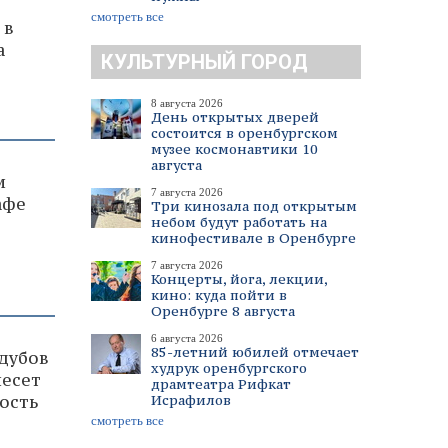
смотреть все
 в
а
КУЛЬТУРНЫЙ ГОРОД
8 августа 2026
День открытых дверей
состоится в оренбургском
музее космонавтики 10
августа
и
7 августа 2026
афе
Три кинозала под открытым
небом будут работать на
кинофестивале в Оренбурге
7 августа 2026
Концерты, йога, лекции,
кино: куда пойти в
Оренбурге 8 августа
6 августа 2026
85-летний юбилей отмечает
 дубов
худрук оренбургского
несет
драмтеатра Рифкат
Исрафилов
ость
смотреть все