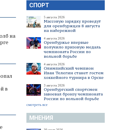
СПОРТ
5 августа 2026
Массовую зарядку проведут
для оренбуржцев 8 августа
на набережной
олб на
4 августа 2026
урге
Оренбуржье впервые
получило призовую медаль
чемпионата России по
вольной борьбе
4 августа 2026
Олимпийский чемпион
Иван Телегин станет гостем
попал
хоккейного турнира в Орске
3 августа 2026
й в
Оренбургский спортсмен
завоевал бронзу чемпионата
России по вольной борьбе
смотреть все
МНЕНИЯ
е
30 июля 2026