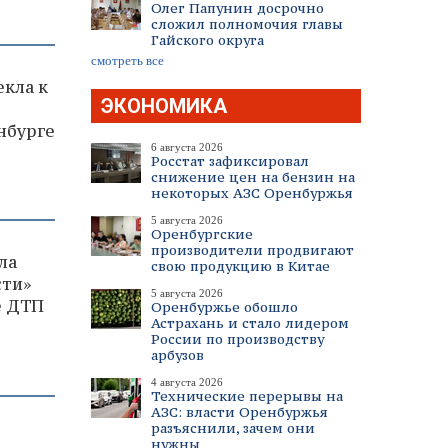
Олег Папунин досрочно
сложил полномочия главы
Гайского округа
смотреть все
кла к
ЭКОНОМИКА
нбурге
6 августа 2026
Росстат зафиксировал
снижение цен на бензин на
некоторых АЗС Оренбуржья
5 августа 2026
Оренбургские
производители продвигают
ла
свою продукцию в Китае
сти»
5 августа 2026
е ДТП
Оренбуржье обошло
Астрахань и стало лидером
России по производству
арбузов
4 августа 2026
Технические перерывы на
АЗС: власти Оренбуржья
разъяснили, зачем они
нужны