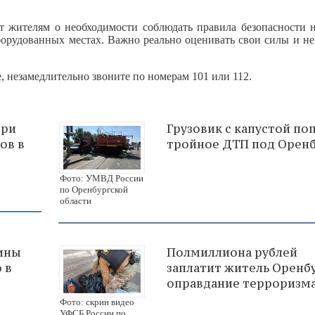
 жителям о необходимости соблюдать правила безопасности н
оборудованных местах. Важно реально оценивать свои силы и не
, незамедлительно звоните по номерам 101 или 112.
при
Грузовик с капустой поп
ов в
тройное ДТП под Орен
Фото: УМВД России
по Оренбургской
области
ины
Полмиллиона рублей
 в
заплатит житель Оренбу
оправдание терроризм
Фото: скрин видео
УФСБ России по