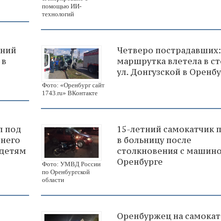
помощью ИИ-
технологий
тний
Четверо пострадавших:
 в
маршрутка влетела в ст
ул. Донгузской в Оренб
Фото: «Оренбург сайт
1743.ru» ВКонтакте
л под
15-летний самокатчик 
тнего
в больницу после
 детям
столкновения с машино
Оренбурге
Фото: УМВД России
по Оренбургской
области
Оренбуржец на самокат