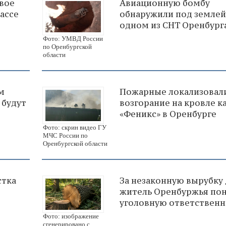
двое
Авиационную бомбу
ассе
обнаружили под землей
одном из СНТ Оренбург
Фото: УМВД России
по Оренбургской
области
м
Пожарные локализовал
 будут
возгорание на кровле к
«Феникс» в Оренбурге
Фото: скрин видео ГУ
МЧС России по
Оренбургской области
стка
За незаконную вырубку
житель Оренбуржья по
уголовную ответственн
Фото: изображение
сгенерировано с