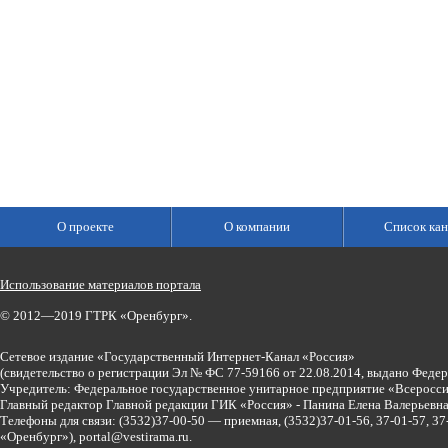
О проекте
О компании
Список кан
Использование материалов портала
© 2012—2019 ГТРК «Оренбург».
Сетевое издание «Государственный Интернет-Канал «Россия»
(свидетельство о регистрации Эл № ФС 77-59166 от 22.08.2014, выдано Феде
Учредитель: Федеральное государственное унитарное предприятие «Всеросси
Главный редактор Главной редакции ГИК «Россия» - Панина Елена Валерьев
Телефоны для связи:
(3532)37-00-50 — приемная,
(3532)37-01-56, 37-01-57, 
«Оренбург»),
portal@vestirama.ru.