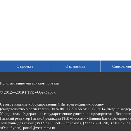
О проекте
О компании
Список кан
Использование материалов портала
© 2012—2019 ГТРК «Оренбург».
Сетевое издание «Государственный Интернет-Канал «Россия»
(свидетельство о регистрации Эл № ФС 77-59166 от 22.08.2014, выдано Феде
Учредитель: Федеральное государственное унитарное предприятие «Всеросси
Главный редактор Главной редакции ГИК «Россия» - Панина Елена Валерьев
Телефоны для связи:
(3532)37-00-50 — приемная,
(3532)37-01-56, 37-01-57, 
«Оренбург»),
portal@vestirama.ru.