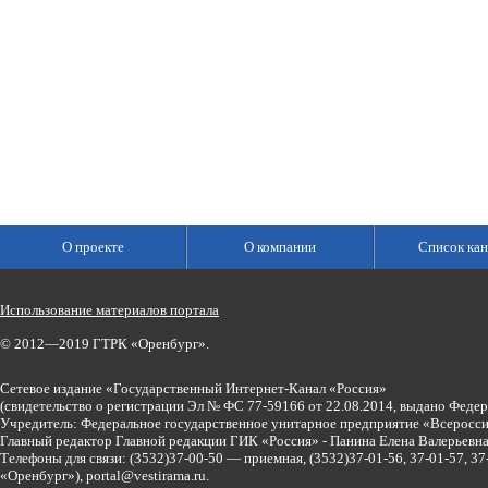
О проекте
О компании
Список кан
Использование материалов портала
© 2012—2019 ГТРК «Оренбург».
Сетевое издание «Государственный Интернет-Канал «Россия»
(свидетельство о регистрации Эл № ФС 77-59166 от 22.08.2014, выдано Феде
Учредитель: Федеральное государственное унитарное предприятие «Всеросси
Главный редактор Главной редакции ГИК «Россия» - Панина Елена Валерьев
Телефоны для связи:
(3532)37-00-50 — приемная,
(3532)37-01-56, 37-01-57, 
«Оренбург»),
portal@vestirama.ru.