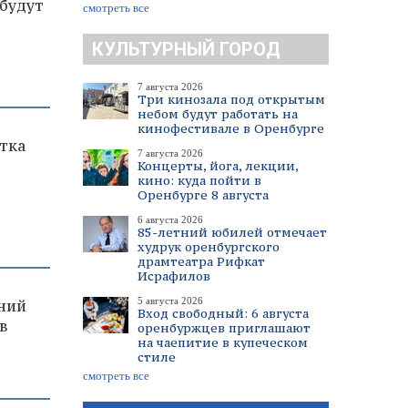
 будут
смотреть все
КУЛЬТУРНЫЙ ГОРОД
7 августа 2026
Три кинозала под открытым
небом будут работать на
кинофестивале в Оренбурге
тка
7 августа 2026
Концерты, йога, лекции,
кино: куда пойти в
Оренбурге 8 августа
6 августа 2026
85-летний юбилей отмечает
худрук оренбургского
драмтеатра Рифкат
Исрафилов
5 августа 2026
тний
Вход свободный: 6 августа
в
оренбуржцев приглашают
на чаепитие в купеческом
стиле
смотреть все