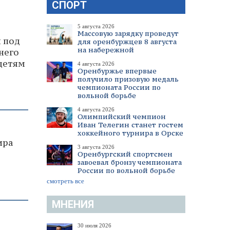
СПОРТ
5 августа 2026
Массовую зарядку проведут
л под
для оренбуржцев 8 августа
на набережной
него
 детям
4 августа 2026
Оренбуржье впервые
получило призовую медаль
чемпионата России по
вольной борьбе
4 августа 2026
Олимпийский чемпион
Иван Телегин станет гостем
хоккейного турнира в Орске
ира
3 августа 2026
Оренбургский спортсмен
завоевал бронзу чемпионата
России по вольной борьбе
смотреть все
МНЕНИЯ
30 июля 2026