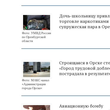
Дочь-школьницу привл
торговле наркотиками
супружеская пара в Ор
Фото: УМВД России
по Оренбургской
области
Строящаяся в Орске ст
«Город трудовой добле
пострадала в результа
Фото: МАКС-канал
«Администрация
города Орска»
Авиационную бомбу