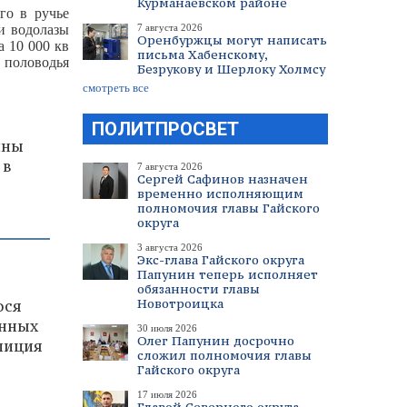
Курманаевском районе
го в ручье
и водолазы
7 августа 2026
Оренбуржцы могут написать
 10 000 кв
письма Хабенскому,
 половодья
Безрукову и Шерлоку Холмсу
смотреть все
ПОЛИТПРОСВЕТ
ины
 в
7 августа 2026
Сергей Сафинов назначен
временно исполняющим
полномочия главы Гайского
округа
3 августа 2026
Экс-глава Гайского округа
Папунин теперь исполняет
обязанности главы
Новотроицка
ося
енных
30 июля 2026
Олег Папунин досрочно
лиция
сложил полномочия главы
Гайского округа
17 июля 2026