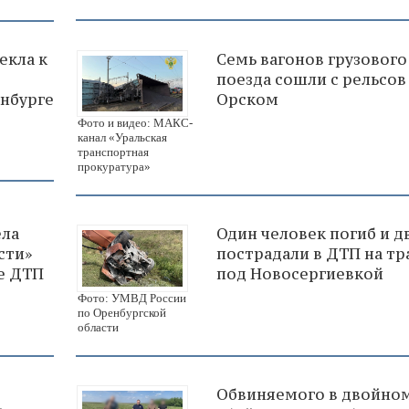
екла к
Семь вагонов грузового
поезда сошли с рельсов
енбурге
Орском
Фото и видео: МАКС-
канал «Уральская
транспортная
прокуратура»
ела
Один человек погиб и д
сти»
пострадали в ДТП на тр
те ДТП
под Новосергиевкой
Фото: УМВД России
по Оренбургской
области
Обвиняемого в двойно