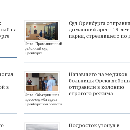
:
Суд Оренбурга отправи
толб на
домашний арест 19-лет
урге
парня, стрелявшего по
Фото: Промышленный
районный суд
Оренбурга
попал
Напавшего на медиков
больницы Орска дебош
ой в
отправили в колонию
строгого режима
Фото: Объединенная
пресс-служба судов
Оренбургской области
те
Подросток утонул в