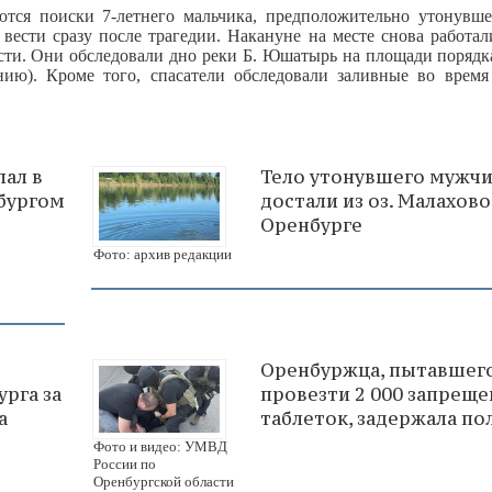
ются поиски 7-летнего мальчика, предположительно утонувше
вести сразу после трагедии. Накануне на месте снова работал
сти. Они обследовали дно реки Б. Юшатырь на площади порядка
нию). Кроме того, спасатели обследовали заливные во время
пал в
Тело утонувшего мужч
бургом
достали из оз. Малахово
Оренбурге
Фото: архив редакции
Оренбуржца, пытавшег
рга за
провезти 2 000 запрещ
а
таблеток, задержала по
Фото и видео: УМВД
России по
Оренбургской области