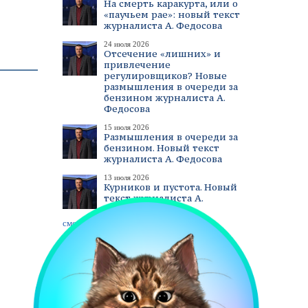
На смерть каракурта, или о
«паучьем рае»: новый текст
журналиста А. Федосова
24 июля 2026
Отсечение «лишних» и
привлечение
регулировщиков? Новые
размышления в очереди за
бензином журналиста А.
Федосова
15 июля 2026
Размышления в очереди за
бензином. Новый текст
журналиста А. Федосова
13 июля 2026
Курников и пустота. Новый
текст журналиста А.
Федосова
смотреть все