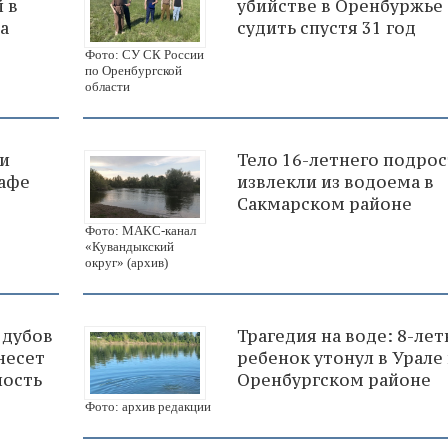
 в
убийстве в Оренбуржье
а
судить спустя 31 год
Фото: СУ СК России
по Оренбургской
области
и
Тело 16-летнего подрос
кафе
извлекли из водоема в
Сакмарском районе
Фото: МАКС-канал
«Кувандыкский
округ» (архив)
 дубов
Трагедия на воде: 8-ле
несет
ребенок утонул в Урале 
ность
Оренбургском районе
Фото: архив редакции