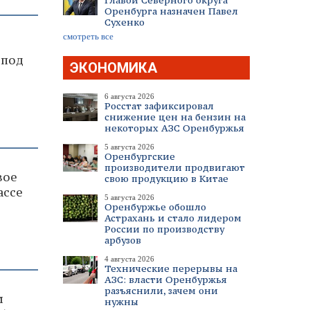
Главой Северного округа
Оренбурга назначен Павел
Сухенко
смотреть все
 под
ЭКОНОМИКА
6 августа 2026
Росстат зафиксировал
снижение цен на бензин на
некоторых АЗС Оренбуржья
5 августа 2026
Оренбургские
производители продвигают
вое
свою продукцию в Китае
ассе
5 августа 2026
Оренбуржье обошло
Астрахань и стало лидером
России по производству
арбузов
4 августа 2026
Технические перерывы на
АЗС: власти Оренбуржья
разъяснили, зачем они
м
нужны