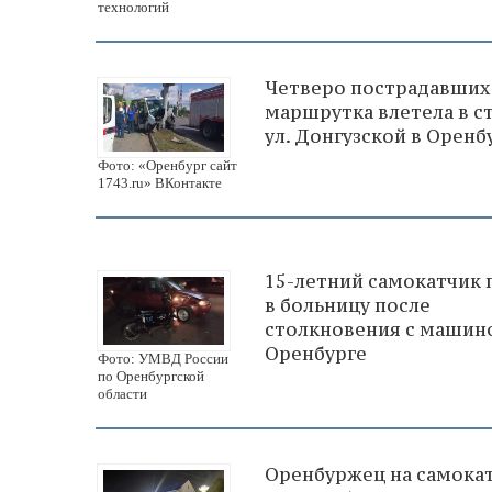
технологий
Четверо пострадавших
маршрутка влетела в с
ул. Донгузской в Оренб
Фото: «Оренбург сайт
1743.ru» ВКонтакте
15-летний самокатчик 
в больницу после
столкновения с машин
Оренбурге
Фото: УМВД России
по Оренбургской
области
Оренбуржец на самока